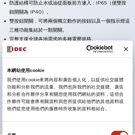
防護結構可防止水或油從面板前方滲入：IP65（僅雙按
鈕開關為 IP40）。
雙按鈕開關，可將兩個獨立動作的按鈕以及一個指示燈這
三種功能集結於一顆開關。
完整支援全球各地需求的多種電壓規格。
一顆 LED 燈泡即可呈現六種顏色（LSRD 燈泡）。以往
需分色管理的 LED 燈泡，如今可用單一顆燈泡呈現多種
顏色。
本網站使用cookie
支援色彩通用設計。
我們使用cookie來將內容和廣告個人化，以提供社交媒體
可清楚辨識正方平頭形指示燈的亮燈/熄燈狀態，以及點
功能和分析我們的流量。我們也與我們的社交媒體、廣告
燈時的顏色識別。
和分析合作夥伴分享有關您使用我們網站的資料，這些合
作夥伴可能會將有關資料與您所提供給他們的其他資料或
符合 ISO 3864-4 安全色規範：在危險或緊急狀況下，
他們從您使用他們的服務時所收集的資料相結合。
顏色表現更明確鮮明，便於更多人識別。
同