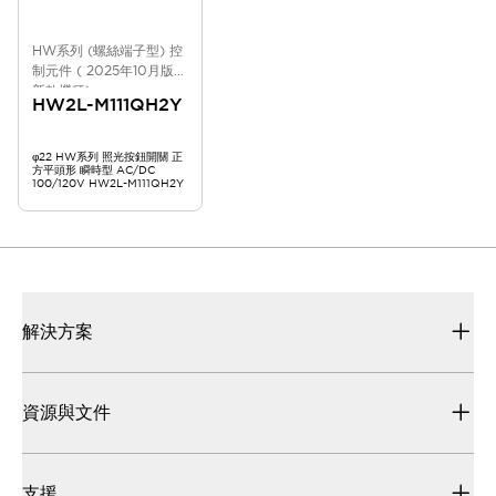
HW系列 (螺絲端子型) 控
制元件 ( 2025年10月版
新款機種)
HW2L-M111QH2Y
φ22 HW系列 照光按鈕開關 正
方平頭形 瞬時型 AC/DC
100/120V HW2L-M111QH2Y
解決方案
資源與文件
支援