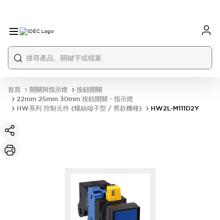
首頁
開關與指示燈
按鈕開關
22mm 25mm 30mm 按鈕開關・指示燈
HW系列 控制元件 (螺絲端子型 / 舊款機種)
HW2L-M111D2Y