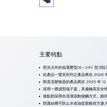
可程式控制器
可程式人機介面
工業乙太網路設備
瀏覽全部
自動識別
自動識別
感測器
瀏覽全部
行業
汽車
主要特點
工業機器人的潛在風險，從第三者角度徹底驗證
減少安全柵內的人身事故
兼顧良好的視認性及減少維修工時
照光元件的低電壓型(6～24V 型)預
最適合小型裝置的安全對策
瀏覽全部
此產品一覽頁所列之產品將自 2026 年
工具機
附直流變換器的產品將於 2025 年 1
降低機床成本的技巧簡單的讓人意外
尋找讓機床更小型化的可能性
採用一體成型端子蓋，具備極高安全
從外觀設計的觀點提升機床的附加價值
接點部採用自清潔滾動接觸方式，維
預防導致機器故障的「瞬停」
防護結構可防止水或油從面板前方滲入：
3位置促動開關確保綜合加工中心機的安全性