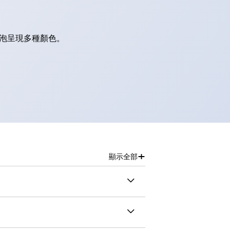
燈泡呈現多種顏色。
+
顯示全部