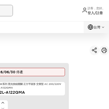
訪客，您好。
登入/註冊
台灣
26/06/30
停產
HW系列 照光按鈕開關 正方平頭形 交替型 AC 200/220V
-A122QMA
2L-A122QMA