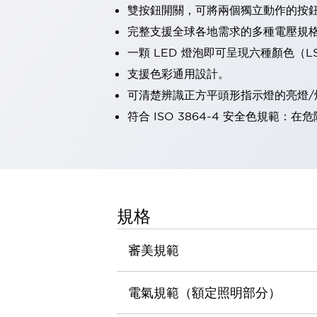
雙按鈕開關，可將兩個獨立動作的按
瀏覽全部
機器人
完整支援全球各地需求的多種電壓規
使人機協作更安全、更高效
一顆 LED 燈泡即可呈現六種顏色（
發揮協作機器人潛力的安全措施
瀏覽全部
支援色彩通用設計。
半導體
可清楚辨識正方平頭形指示燈的亮燈/
提高半導體製造裝置設計自由度的方法
瞬間完成開關的更換，避免停機時間拉長
符合 ISO 3864-4 安全色規
充分對應安全標準
瀏覽全部
瀏覽全部
解決方案
IIoT（工業物聯網）
去面板化
RFID 認證
規格
安全及其未來
安全及其未來 | 解決⽅案
審美規範
瀏覽全部
從基礎了解安全元件
瀏覽全部
電氣規範（額定照明部分）
資源與文件