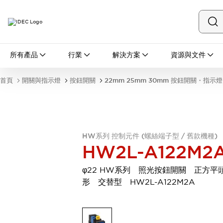
所有產品
所有產品
行業
解決方案
資源與文件
開關與指示燈
按鈕開關
首頁
開關與指示燈
按鈕開關
22mm 25mm 30mm 按鈕開關・指示燈
指示燈和蜂鳴器
瀏覽全部
安全與防爆
安全設備
防爆設備
瀏覽全部
HW系列 控制元件 (螺絲端子型 / 舊款機種)
盤櫃
HW2L-A122M2
繼電器·計時器
電源供應器
φ22 HW系列 照光按鈕開關 正方平
回路保護器
形 交替型 HW2L-A122M2A
LED照明裝置
端子台
瀏覽全部
自動化