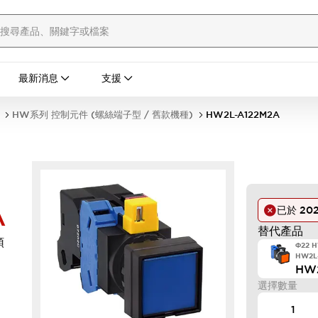
最新消息
支援
HW系列 控制元件 (螺絲端子型 / 舊款機種)
HW2L-A122M2A
A
已於
20
替代產品
頭
Φ22 
HW2L
HW
選擇數量