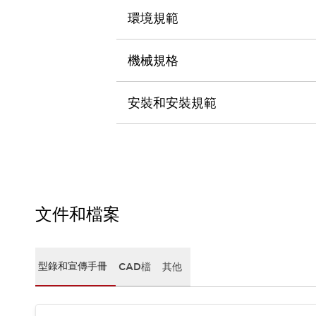
CAD檔
環境規範
型錄和宣傳手冊
影片專區
選型系統
機械規格
軟體下載
邏輯模擬器
安裝和安裝規範
產品資安通知
最新消息
新聞中心
活動
促銷活動
部落格
支援
文件和檔案
聯絡我們
服務據點
產品變更/停產通知
RoHS指令對應
型錄和宣傳手冊
CAD檔
其他
認證與標準