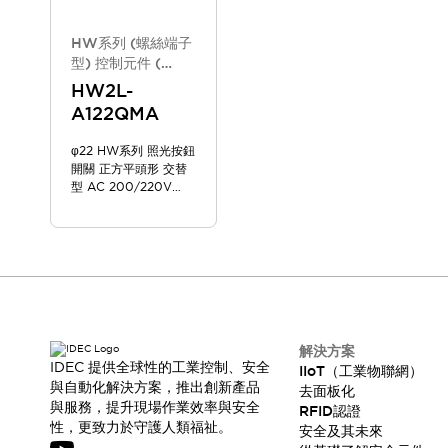
HW系列 (螺絲端子
型) 控制元件 (
2025年10月版 新
HW2L-
款機種)
A122QMA
φ22 HW系列 照光按鈕
開關 正方平頭形 交替
型 AC 200/220V
HW2L-A122QMA
解決方案
IDEC 提供全球性的工業控制、安全
IIoT（工業物聯網）
與自動化解決方案，推出創新產品
去面板化
與服務，提升現場作業效率與安全
RFID認證
性，更致力於守護人類福祉。
安全及其未來