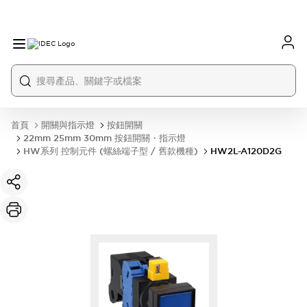
首頁
開關與指示燈
按鈕開關
22mm 25mm 30mm 按鈕開關・指示燈
HW系列 控制元件 (螺絲端子型 / 舊款機種)
HW2L-A120D2G