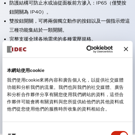
防護結構可防止水或油從面板前方滲入：IP65（僅雙按
鈕開關為 IP40）。
雙按鈕開關，可將兩個獨立動作的按鈕以及一個指示燈這
三種功能集結於一顆開關。
完整支援全球各地需求的多種電壓規格。
一顆 LED 燈泡即可呈現六種顏色（LSRD 燈泡）。以往
需分色管理的 LED 燈泡，如今可用單一顆燈泡呈現多種
顏色。
本網站使用cookie
支援色彩通用設計。
我們使用cookie來將內容和廣告個人化，以提供社交媒體
可清楚辨識正方平頭形指示燈的亮燈/熄燈狀態，以及點
功能和分析我們的流量。我們也與我們的社交媒體、廣告
燈時的顏色識別。
和分析合作夥伴分享有關您使用我們網站的資料，這些合
作夥伴可能會將有關資料與您所提供給他們的其他資料或
符合 ISO 3864-4 安全色規範：在危險或緊急狀況下，
他們從您使用他們的服務時所收集的資料相結合。
顏色表現更明確鮮明，便於更多人識別。
同