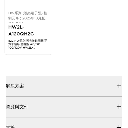
HW系列 (螺絲端子型) 控
制元件 ( 2025年10月版
新款機種)
HW2L-
A120QH2G
φ22 HW系列 照光按鈕開關 正
方平頭形 交替型 AC/DC
100/120V HW2L-
A120QH2G
解決方案
資源與文件
支援