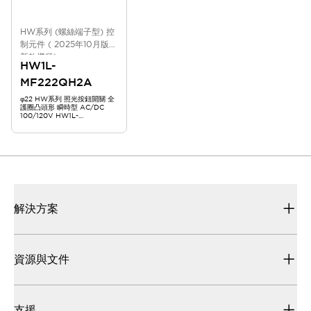
HW系列 (螺絲端子型) 控
制元件 ( 2025年10月版
新款機種)
HW1L-
MF222QH2A
φ22 HW系列 照光按鈕開關 全
護圈凸頭形 瞬時型 AC/DC
100/120V HW1L-
MF222QH2A
解決方案
資源與文件
支援