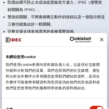
防護結構可防止水或油從面板前方滲入：IP65（僅雙按
鈕開關為 IP40）。
雙按鈕開關，可將兩個獨立動作的按鈕以及一個指示燈這
三種功能集結於一顆開關。
完整支援全球各地需求的多種電壓規格。
一顆 LED 燈泡即可呈現六種顏色（LSRD 燈泡）。以往
需分色管理的 LED 燈泡，如今可用單一顆燈泡呈現多種
顏色。
本網站使用cookie
支援色彩通用設計。
我們使用cookie來將內容和廣告個人化，以提供社交媒體
可清楚辨識正方平頭形指示燈的亮燈/熄燈狀態，以及點
功能和分析我們的流量。我們也與我們的社交媒體、廣告
燈時的顏色識別。
和分析合作夥伴分享有關您使用我們網站的資料，這些合
作夥伴可能會將有關資料與您所提供給他們的其他資料或
符合 ISO 3864-4 安全色規範：在危險或緊急狀況下，
他們從您使用他們的服務時所收集的資料相結合。
顏色表現更明確鮮明，便於更多人識別。
同