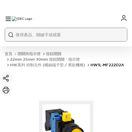
首頁
開關與指示燈
按鈕開關
22mm 25mm 30mm 按鈕開關・指示燈
HW系列 控制元件 (螺絲端子型 / 舊款機種)
HW1L-MF222D2A