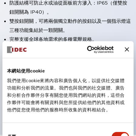
防護結構可防止水或油從面板前方滲入：IP65（僅雙按
鈕開關為 IP40）。
雙按鈕開關，可將兩個獨立動作的按鈕以及一個指示燈這
三種功能集結於一顆開關。
完整支援全球各地需求的多種電壓規格。
一顆 LED 燈泡即可呈現六種顏色（LSRD 燈泡）。以往
需分色管理的 LED 燈泡，如今可用單一顆燈泡呈現多種
顏色。
本網站使用cookie
支援色彩通用設計。
我們使用cookie來將內容和廣告個人化，以提供社交媒體
可清楚辨識正方平頭形指示燈的亮燈/熄燈狀態，以及點
功能和分析我們的流量。我們也與我們的社交媒體、廣告
燈時的顏色識別。
和分析合作夥伴分享有關您使用我們網站的資料，這些合
作夥伴可能會將有關資料與您所提供給他們的其他資料或
符合 ISO 3864-4 安全色規範：在危險或緊急狀況下，
他們從您使用他們的服務時所收集的資料相結合。
顏色表現更明確鮮明，便於更多人識別。
同