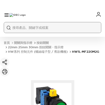
首頁
開關與指示燈
按鈕開關
22mm 25mm 30mm 按鈕開關・指示燈
HW系列 控制元件 (螺絲端子型 / 舊款機種)
HW1L-MF220M2G