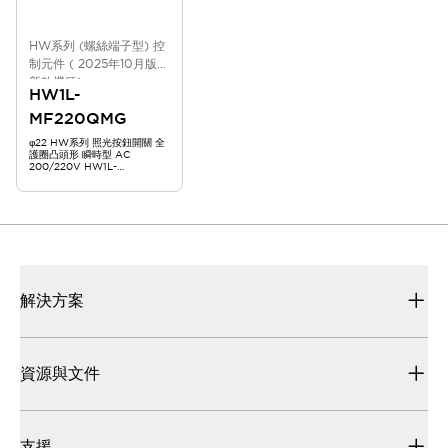
HW系列 (螺絲端子型) 控
制元件 ( 2025年10月版
新款機種)
HW1L-
MF220QMG
φ22 HW系列 照光按鈕開關 全
護圈凸頭形 瞬時型 AC
200/220V HW1L-
MF220QMG
解決方案
資源與文件
支援