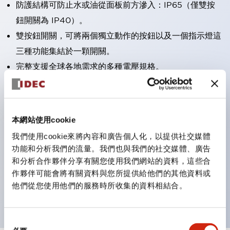
防護結構可防止水或油從面板前方滲入：IP65（僅雙按
鈕開關為 IP40）。
雙按鈕開關，可將兩個獨立動作的按鈕以及一個指示燈這
三種功能集結於一顆開關。
完整支援全球各地需求的多種電壓規格。
一顆 LED 燈泡即可呈現六種顏色（LSRD 燈泡）。以往
需分色管理的 LED 燈泡，如今可用單一顆燈泡呈現多種
顏色。
本網站使用cookie
支援色彩通用設計。
我們使用cookie來將內容和廣告個人化，以提供社交媒體
可清楚辨識正方平頭形指示燈的亮燈/熄燈狀態，以及點
功能和分析我們的流量。我們也與我們的社交媒體、廣告
燈時的顏色識別。
和分析合作夥伴分享有關您使用我們網站的資料，這些合
作夥伴可能會將有關資料與您所提供給他們的其他資料或
符合 ISO 3864-4 安全色規範：在危險或緊急狀況下，
他們從您使用他們的服務時所收集的資料相結合。
顏色表現更明確鮮明，便於更多人識別。
同