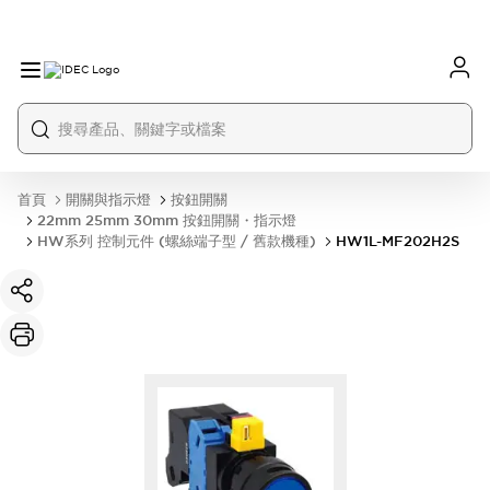
首頁
開關與指示燈
按鈕開關
22mm 25mm 30mm 按鈕開關・指示燈
HW系列 控制元件 (螺絲端子型 / 舊款機種)
HW1L-MF202H2S