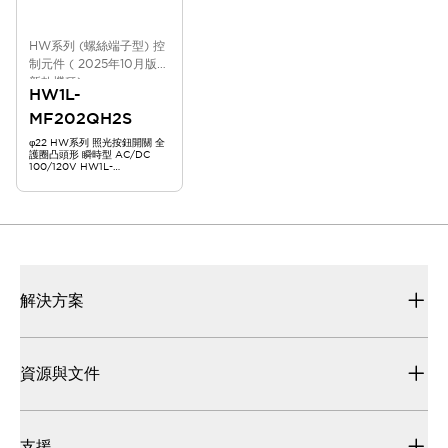
HW系列 (螺絲端子型) 控
制元件 ( 2025年10月版
新款機種)
HW1L-
MF202QH2S
φ22 HW系列 照光按鈕開關 全
護圈凸頭形 瞬時型 AC/DC
100/120V HW1L-
MF202QH2S
解決方案
資源與文件
支援