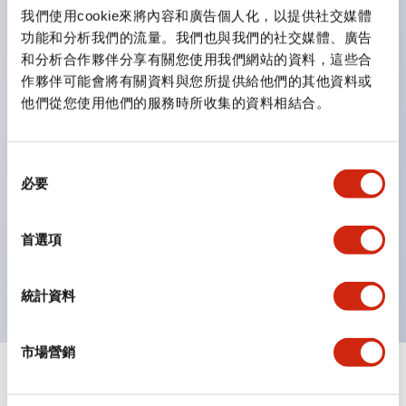
雙按鈕開關，可將兩個獨立動作的按鈕以及一個指示燈這
我們使用cookie來將內容和廣告個人化，以提供社交媒體
三種功能集結於一顆開關。
功能和分析我們的流量。我們也與我們的社交媒體、廣告
完整支援全球各地需求的多種電壓規格。
和分析合作夥伴分享有關您使用我們網站的資料，這些合
作夥伴可能會將有關資料與您所提供給他們的其他資料或
一顆 LED 燈泡即可呈現六種顏色（LSRD 燈泡）。以往
他們從您使用他們的服務時所收集的資料相結合。
需分色管理的 LED 燈泡，如今可用單一顆燈泡呈現多種
顏色。
支援色彩通用設計。
同
必要
意
可清楚辨識正方平頭形指示燈的亮燈/熄燈狀態，以及點
選
燈時的顏色識別。
擇
首選項
符合 ISO 3864-4 安全色規範：在危險或緊急狀況下，
顏色表現更明確鮮明，便於更多人識別。
統計資料
市場營銷
+
規格
顯示全部