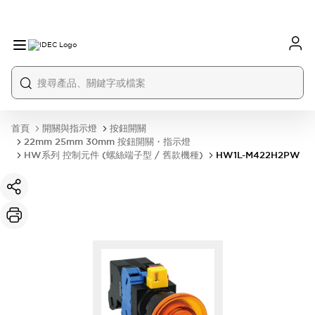
首頁
開關與指示燈
按鈕開關
22mm 25mm 30mm 按鈕開關・指示燈
HW系列 控制元件 (螺絲端子型 / 舊款機種)
HW1L-M422H2PW