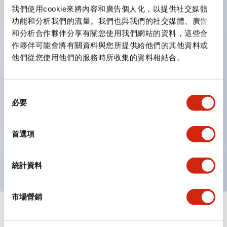
雙按鈕開關，可將兩個獨立動作的按鈕以及一個指示燈這
我們使用cookie來將內容和廣告個人化，以提供社交媒體
三種功能集結於一顆開關。
功能和分析我們的流量。我們也與我們的社交媒體、廣告
完整支援全球各地需求的多種電壓規格。
和分析合作夥伴分享有關您使用我們網站的資料，這些合
作夥伴可能會將有關資料與您所提供給他們的其他資料或
一顆 LED 燈泡即可呈現六種顏色（LSRD 燈泡）。以往
他們從您使用他們的服務時所收集的資料相結合。
需分色管理的 LED 燈泡，如今可用單一顆燈泡呈現多種
顏色。
支援色彩通用設計。
同
必要
意
可清楚辨識正方平頭形指示燈的亮燈/熄燈狀態，以及點
選
燈時的顏色識別。
擇
首選項
符合 ISO 3864-4 安全色規範：在危險或緊急狀況下，
顏色表現更明確鮮明，便於更多人識別。
統計資料
市場營銷
+
規格
顯示全部