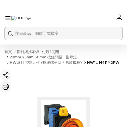
首頁
開關與指示燈
按鈕開關
22mm 25mm 30mm 按鈕開關・指示燈
HW系列 控制元件 (螺絲端子型 / 舊款機種)
HW1L-M411M2PW