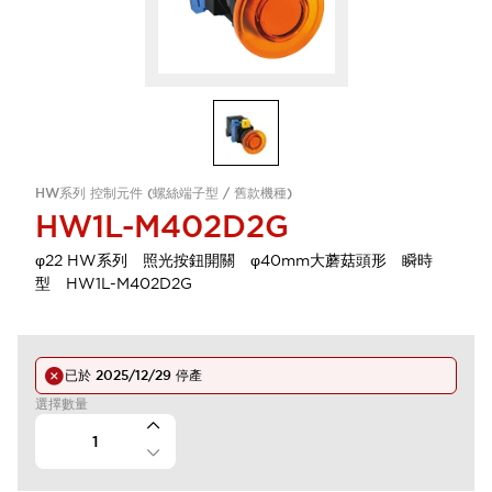
HW系列 控制元件 (螺絲端子型 / 舊款機種)
HW1L-M402D2G
φ22 HW系列 照光按鈕開關 φ40mm大蘑菇頭形 瞬時
型 HW1L-M402D2G
已於
2025/12/29
停產
選擇數量