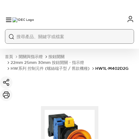
首頁
開關與指示燈
按鈕開關
22mm 25mm 30mm 按鈕開關・指示燈
HW系列 控制元件 (螺絲端子型 / 舊款機種)
HW1L-M402D2G