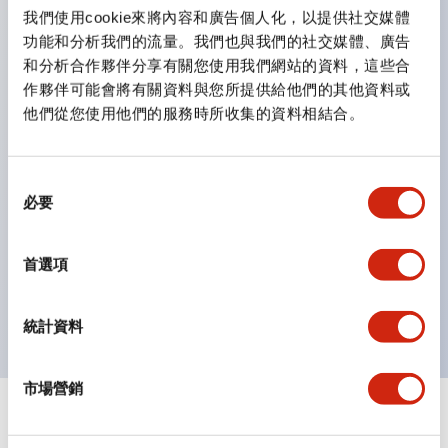
雙按鈕開關，可將兩個獨立動作的按鈕以及一個指示燈這
我們使用cookie來將內容和廣告個人化，以提供社交媒體
三種功能集結於一顆開關。
功能和分析我們的流量。我們也與我們的社交媒體、廣告
完整支援全球各地需求的多種電壓規格。
和分析合作夥伴分享有關您使用我們網站的資料，這些合
作夥伴可能會將有關資料與您所提供給他們的其他資料或
一顆 LED 燈泡即可呈現六種顏色（LSRD 燈泡）。以往
他們從您使用他們的服務時所收集的資料相結合。
需分色管理的 LED 燈泡，如今可用單一顆燈泡呈現多種
顏色。
支援色彩通用設計。
同
必要
意
可清楚辨識正方平頭形指示燈的亮燈/熄燈狀態，以及點
選
燈時的顏色識別。
擇
首選項
符合 ISO 3864-4 安全色規範：在危險或緊急狀況下，
顏色表現更明確鮮明，便於更多人識別。
統計資料
市場營銷
+
規格
顯示全部