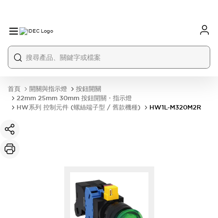
首頁
開關與指示燈
按鈕開關
22mm 25mm 30mm 按鈕開關・指示燈
HW系列 控制元件 (螺絲端子型 / 舊款機種)
HW1L-M320M2R