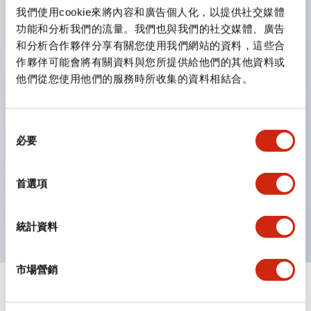
雙按鈕開關，可將兩個獨立動作的按鈕以及一個指示燈這
我們使用cookie來將內容和廣告個人化，以提供社交媒體
三種功能集結於一顆開關。
功能和分析我們的流量。我們也與我們的社交媒體、廣告
完整支援全球各地需求的多種電壓規格。
和分析合作夥伴分享有關您使用我們網站的資料，這些合
作夥伴可能會將有關資料與您所提供給他們的其他資料或
一顆 LED 燈泡即可呈現六種顏色（LSRD 燈泡）。以往
他們從您使用他們的服務時所收集的資料相結合。
需分色管理的 LED 燈泡，如今可用單一顆燈泡呈現多種
顏色。
支援色彩通用設計。
同
必要
意
可清楚辨識正方平頭形指示燈的亮燈/熄燈狀態，以及點
選
燈時的顏色識別。
擇
首選項
符合 ISO 3864-4 安全色規範：在危險或緊急狀況下，
顏色表現更明確鮮明，便於更多人識別。
統計資料
市場營銷
+
規格
顯示全部