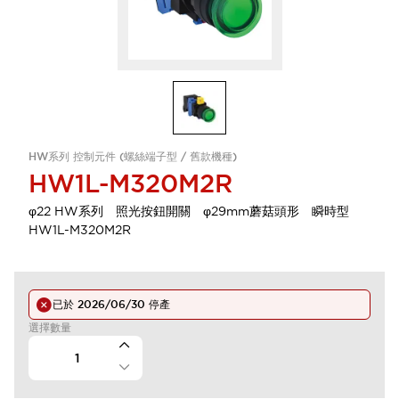
HW系列 控制元件 (螺絲端子型 / 舊款機種)
HW1L-M320M2R
φ22 HW系列 照光按鈕開關 φ29mm蘑菇頭形 瞬時型
HW1L-M320M2R
已於
2026/06/30
停產
選擇數量