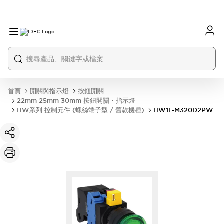
首頁
開關與指示燈
按鈕開關
22mm 25mm 30mm 按鈕開關・指示燈
HW系列 控制元件 (螺絲端子型 / 舊款機種)
HW1L-M320D2PW