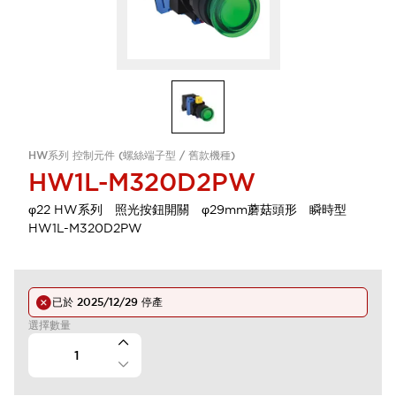
HW系列 控制元件 (螺絲端子型 / 舊款機種)
HW1L-M320D2PW
φ22 HW系列 照光按鈕開關 φ29mm蘑菇頭形 瞬時型
HW1L-M320D2PW
已於
2025/12/29
停產
選擇數量