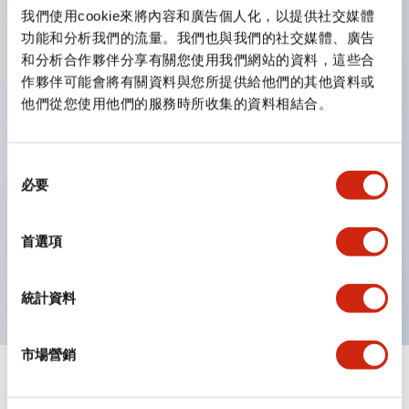
雙按鈕開關，可將兩個獨立動作的按鈕以及一個指示燈這
我們使用cookie來將內容和廣告個人化，以提供社交媒體
三種功能集結於一顆開關。
功能和分析我們的流量。我們也與我們的社交媒體、廣告
完整支援全球各地需求的多種電壓規格。
和分析合作夥伴分享有關您使用我們網站的資料，這些合
作夥伴可能會將有關資料與您所提供給他們的其他資料或
一顆 LED 燈泡即可呈現六種顏色（LSRD 燈泡）。以往
他們從您使用他們的服務時所收集的資料相結合。
需分色管理的 LED 燈泡，如今可用單一顆燈泡呈現多種
顏色。
支援色彩通用設計。
同
必要
意
可清楚辨識正方平頭形指示燈的亮燈/熄燈狀態，以及點
選
燈時的顏色識別。
擇
首選項
符合 ISO 3864-4 安全色規範：在危險或緊急狀況下，
顏色表現更明確鮮明，便於更多人識別。
統計資料
市場營銷
+
規格
顯示全部