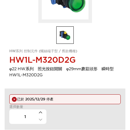
HW系列 控制元件 (螺絲端子型 / 舊款機種)
HW1L-M320D2G
φ22 HW系列 照光按鈕開關 φ29mm蘑菇頭形 瞬時型
HW1L-M320D2G
已於
2025/12/29
停產
選擇數量