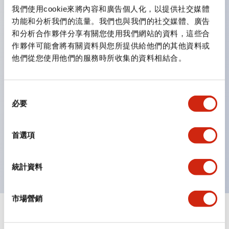
雙按鈕開關，可將兩個獨立動作的按鈕以及一個指示燈這
我們使用cookie來將內容和廣告個人化，以提供社交媒體
三種功能集結於一顆開關。
功能和分析我們的流量。我們也與我們的社交媒體、廣告
完整支援全球各地需求的多種電壓規格。
和分析合作夥伴分享有關您使用我們網站的資料，這些合
作夥伴可能會將有關資料與您所提供給他們的其他資料或
一顆 LED 燈泡即可呈現六種顏色（LSRD 燈泡）。以往
他們從您使用他們的服務時所收集的資料相結合。
需分色管理的 LED 燈泡，如今可用單一顆燈泡呈現多種
顏色。
支援色彩通用設計。
同
必要
意
可清楚辨識正方平頭形指示燈的亮燈/熄燈狀態，以及點
選
燈時的顏色識別。
擇
首選項
符合 ISO 3864-4 安全色規範：在危險或緊急狀況下，
顏色表現更明確鮮明，便於更多人識別。
統計資料
市場營銷
+
規格
顯示全部