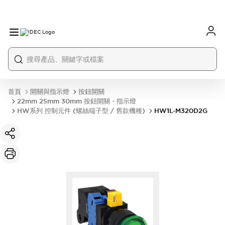
首頁
開關與指示燈
按鈕開關
22mm 25mm 30mm 按鈕開關・指示燈
HW系列 控制元件 (螺絲端子型 / 舊款機種)
HW1L-M320D2G