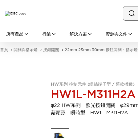
所有產品
所有產品
行業
解決方案
資源與文件
開關與指示燈
按鈕開關
首頁
開關與指示燈
按鈕開關
22mm 25mm 30mm 按鈕開關・指示燈
指示燈和蜂鳴器
瀏覽全部
安全與防爆
安全設備
防爆設備
瀏覽全部
HW系列 控制元件 (螺絲端子型 / 舊款機種)
盤櫃
HW1L-M311H2A
繼電器·計時器
電源供應器
φ22 HW系列 照光按鈕開關 φ29m
回路保護器
菇頭形 瞬時型 HW1L-M311H2A
LED照明裝置
端子台
瀏覽全部
自動化