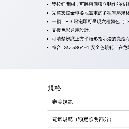
雙按鈕開關，可將兩個獨立動作的按
瀏覽全部
機器人
完整支援全球各地需求的多種電壓規
使人機協作更安全、更高效
一顆 LED 燈泡即可呈現六種顏色（
發揮協作機器人潛力的安全措施
瀏覽全部
支援色彩通用設計。
半導體
可清楚辨識正方平頭形指示燈的亮燈/
提高半導體製造裝置設計自由度的方法
瞬間完成開關的更換，避免停機時間拉長
符合 ISO 3864-4 安全色規
充分對應安全標準
瀏覽全部
瀏覽全部
解決方案
IIoT（工業物聯網）
去面板化
RFID 認證
規格
安全及其未來
安全及其未來 | 解決⽅案
審美規範
瀏覽全部
從基礎了解安全元件
瀏覽全部
電氣規範（額定照明部分）
資源與文件