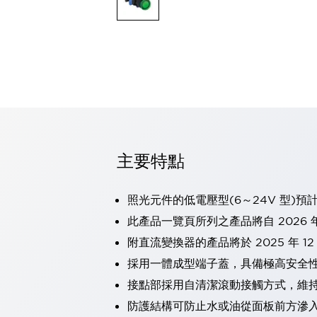
可程式控制器
可程式人機介面
工業乙太網路設備
瀏覽全部
自動識別
自動識別
感測器
瀏覽全部
行業
汽車
主要特點
工業機器人的潛在風險，從第三者角度徹底驗證
減少安全柵內的人身事故
兼顧良好的視認性及減少維修工時
照光元件的低電壓型(6～24V 型)預
最適合小型裝置的安全對策
瀏覽全部
此產品一覽頁所列之產品將自 2026 年
工具機
附直流變換器的產品將於 2025 年 1
降低機床成本的技巧簡單的讓人意外
尋找讓機床更小型化的可能性
採用一體成型端子蓋，具備極高安全
從外觀設計的觀點提升機床的附加價值
接點部採用自清潔滾動接觸方式，維
預防導致機器故障的「瞬停」
防護結構可防止水或油從面板前方滲入：
3位置促動開關確保綜合加工中心機的安全性