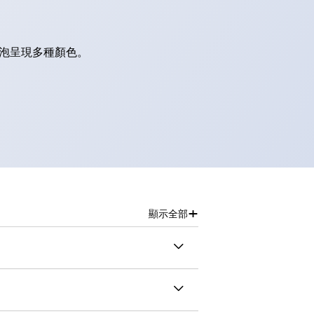
燈泡呈現多種顏色。
+
顯示全部