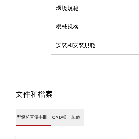
CAD檔
環境規範
型錄和宣傳手冊
影片專區
選型系統
機械規格
軟體下載
邏輯模擬器
安裝和安裝規範
產品資安通知
最新消息
新聞中心
活動
促銷活動
部落格
支援
文件和檔案
聯絡我們
服務據點
產品變更/停產通知
RoHS指令對應
型錄和宣傳手冊
CAD檔
其他
認證與標準