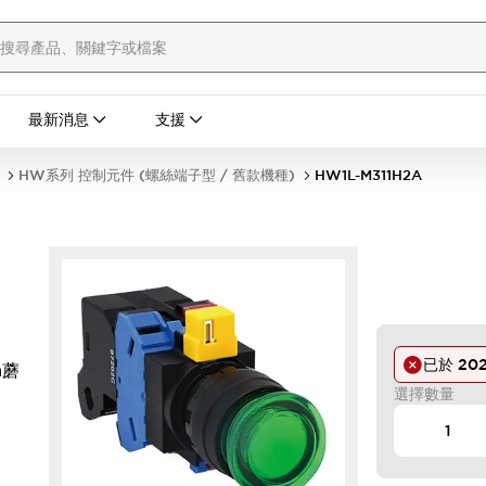
最新消息
支援
HW系列 控制元件 (螺絲端子型 / 舊款機種)
HW1L-M311H2A
已於
20
m蘑
選擇數量