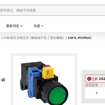
最新消息
支援
HW系列 控制元件 (螺絲端子型 / 舊款機種)
HW1L-M131M2G
已於
20
 瞬
選擇數量