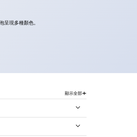
燈泡呈現多種顏色。
+
顯示全部