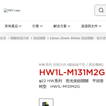
所有產品
所有產品
行業
解決方案
資源與文件
開關與指示燈
按鈕開關
首頁
開關與指示燈
按鈕開關
22mm 25mm 30mm 按鈕開關・指示燈
指示燈和蜂鳴器
瀏覽全部
安全與防爆
安全設備
防爆設備
瀏覽全部
HW系列 控制元件 (螺絲端子型 / 舊款機種)
盤櫃
HW1L-M131M2G
繼電器·計時器
電源供應器
φ22 HW系列 照光按鈕開關 平頭形
回路保護器
時型 HW1L-M131M2G
LED照明裝置
端子台
瀏覽全部
自動化