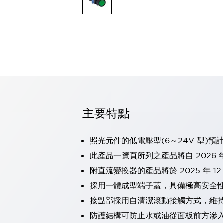
可程式控制器
可程式人機介面
工業乙太網路設備
瀏覽全部
自動識別
自動識別
感測器
瀏覽全部
行業
汽車
主要特點
工業機器人的潛在風險，從第三者角度徹底驗證
減少安全柵內的人身事故
兼顧良好的視認性及減少維修工時
照光元件的低電壓型(6～24V 型)預
最適合小型裝置的安全對策
瀏覽全部
此產品一覽頁所列之產品將自 2026 年
工具機
附直流變換器的產品將於 2025 年 1
降低機床成本的技巧簡單的讓人意外
尋找讓機床更小型化的可能性
採用一體成型端子蓋，具備極高安全
從外觀設計的觀點提升機床的附加價值
接點部採用自清潔滾動接觸方式，維
預防導致機器故障的「瞬停」
防護結構可防止水或油從面板前方滲入：
3位置促動開關確保綜合加工中心機的安全性