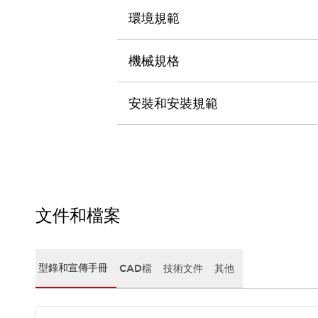
CAD檔
環境規範
型錄和宣傳手冊
影片專區
選型系統
機械規格
軟體下載
邏輯模擬器
安裝和安裝規範
產品資安通知
最新消息
新聞中心
活動
促銷活動
部落格
支援
文件和檔案
聯絡我們
服務據點
產品變更/停產通知
RoHS指令對應
型錄和宣傳手冊
CAD檔
技術文件
其他
認證與標準