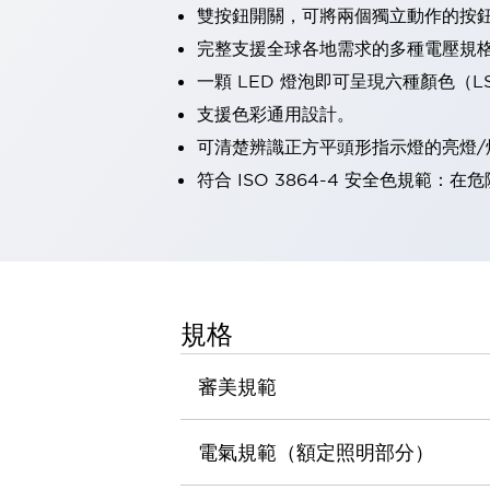
雙按鈕開關，可將兩個獨立動作的按
瀏覽全部
機器人
完整支援全球各地需求的多種電壓規
使人機協作更安全、更高效
一顆 LED 燈泡即可呈現六種顏色（
發揮協作機器人潛力的安全措施
瀏覽全部
支援色彩通用設計。
半導體
可清楚辨識正方平頭形指示燈的亮燈/
提高半導體製造裝置設計自由度的方法
瞬間完成開關的更換，避免停機時間拉長
符合 ISO 3864-4 安全色規
充分對應安全標準
瀏覽全部
瀏覽全部
解決方案
IIoT（工業物聯網）
去面板化
RFID 認證
規格
安全及其未來
安全及其未來 | 解決⽅案
審美規範
瀏覽全部
從基礎了解安全元件
瀏覽全部
電氣規範（額定照明部分）
資源與文件