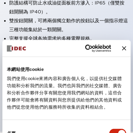
防護結構可防止水或油從面板前方滲入：IP65（僅雙按
鈕開關為 IP40）。
雙按鈕開關，可將兩個獨立動作的按鈕以及一個指示燈這
三種功能集結於一顆開關。
完整支援全球各地需求的多種電壓規格。
一顆 LED 燈泡即可呈現六種顏色（LSRD 燈泡）。以往
需分色管理的 LED 燈泡，如今可用單一顆燈泡呈現多種
顏色。
本網站使用cookie
支援色彩通用設計。
我們使用cookie來將內容和廣告個人化，以提供社交媒體
可清楚辨識正方平頭形指示燈的亮燈/熄燈狀態，以及點
功能和分析我們的流量。我們也與我們的社交媒體、廣告
燈時的顏色識別。
和分析合作夥伴分享有關您使用我們網站的資料，這些合
作夥伴可能會將有關資料與您所提供給他們的其他資料或
符合 ISO 3864-4 安全色規範：在危險或緊急狀況下，
他們從您使用他們的服務時所收集的資料相結合。
顏色表現更明確鮮明，便於更多人識別。
同