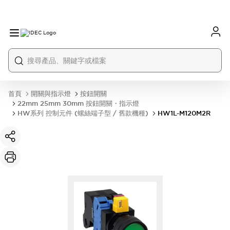
首頁
開關與指示燈
按鈕開關
22mm 25mm 30mm 按鈕開關・指示燈
HW系列 控制元件 (螺絲端子型 / 舊款機種)
HW1L-M120M2R