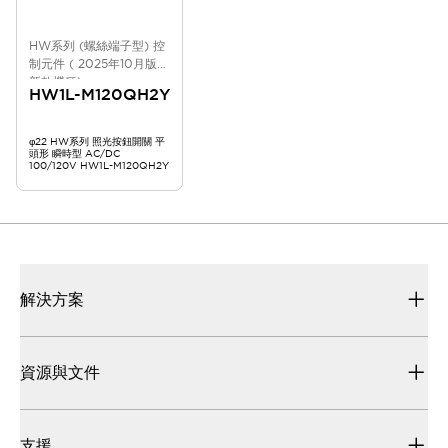
HW系列 (螺絲端子型) 控
制元件 ( 2025年10月版
新款機種)
HW1L-M120QH2Y
φ22 HW系列 照光按鈕開關 平
頭形 瞬時型 AC/DC
100/120V HW1L-M120QH2Y
解決方案
資源與文件
支援