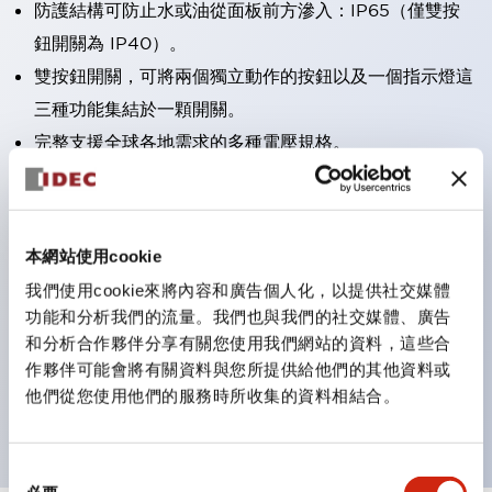
防護結構可防止水或油從面板前方滲入：IP65（僅雙按
鈕開關為 IP40）。
雙按鈕開關，可將兩個獨立動作的按鈕以及一個指示燈這
三種功能集結於一顆開關。
完整支援全球各地需求的多種電壓規格。
一顆 LED 燈泡即可呈現六種顏色（LSRD 燈泡）。以往
需分色管理的 LED 燈泡，如今可用單一顆燈泡呈現多種
顏色。
本網站使用cookie
支援色彩通用設計。
我們使用cookie來將內容和廣告個人化，以提供社交媒體
可清楚辨識正方平頭形指示燈的亮燈/熄燈狀態，以及點
功能和分析我們的流量。我們也與我們的社交媒體、廣告
燈時的顏色識別。
和分析合作夥伴分享有關您使用我們網站的資料，這些合
作夥伴可能會將有關資料與您所提供給他們的其他資料或
符合 ISO 3864-4 安全色規範：在危險或緊急狀況下，
他們從您使用他們的服務時所收集的資料相結合。
顏色表現更明確鮮明，便於更多人識別。
同