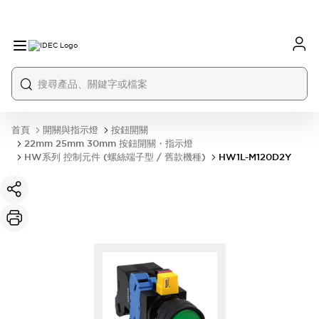
首頁
開關與指示燈
按鈕開關
22mm 25mm 30mm 按鈕開關・指示燈
HW系列 控制元件 (螺絲端子型 / 舊款機種)
HW1L-M120D2Y