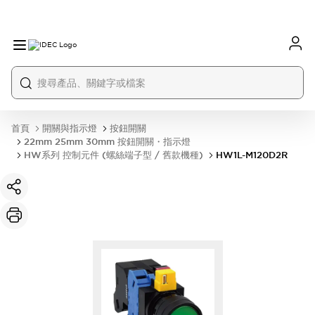
首頁
開關與指示燈
按鈕開關
22mm 25mm 30mm 按鈕開關・指示燈
HW系列 控制元件 (螺絲端子型 / 舊款機種)
HW1L-M120D2R