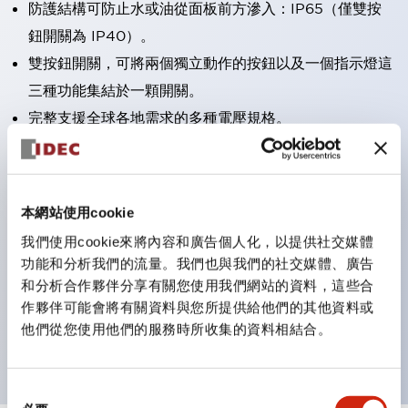
防護結構可防止水或油從面板前方滲入：IP65（僅雙按
鈕開關為 IP40）。
雙按鈕開關，可將兩個獨立動作的按鈕以及一個指示燈這
三種功能集結於一顆開關。
完整支援全球各地需求的多種電壓規格。
一顆 LED 燈泡即可呈現六種顏色（LSRD 燈泡）。以往
需分色管理的 LED 燈泡，如今可用單一顆燈泡呈現多種
顏色。
本網站使用cookie
支援色彩通用設計。
我們使用cookie來將內容和廣告個人化，以提供社交媒體
可清楚辨識正方平頭形指示燈的亮燈/熄燈狀態，以及點
功能和分析我們的流量。我們也與我們的社交媒體、廣告
燈時的顏色識別。
和分析合作夥伴分享有關您使用我們網站的資料，這些合
作夥伴可能會將有關資料與您所提供給他們的其他資料或
符合 ISO 3864-4 安全色規範：在危險或緊急狀況下，
他們從您使用他們的服務時所收集的資料相結合。
顏色表現更明確鮮明，便於更多人識別。
同