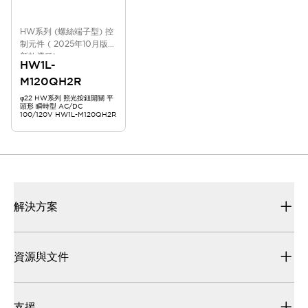
HW系列 (螺絲端子型) 控
制元件 ( 2025年10月版
新款機種)
HW1L-
M120QH2R
φ22 HW系列 照光按鈕開關 平
頭形 瞬時型 AC/DC
100/120V HW1L-M120QH2R
解決方案
資源與文件
支援