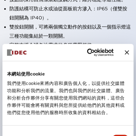
防護結構可防止水或油從面板前方滲入：IP65（僅雙按
鈕開關為 IP40）。
雙按鈕開關，可將兩個獨立動作的按鈕以及一個指示燈這
三種功能集結於一顆開關。
完整支援全球各地需求的多種電壓規格。
一顆 LED 燈泡即可呈現六種顏色（LSRD 燈泡）。以往
需分色管理的 LED 燈泡，如今可用單一顆燈泡呈現多種
顏色。
本網站使用cookie
支援色彩通用設計。
我們使用cookie來將內容和廣告個人化，以提供社交媒體
可清楚辨識正方平頭形指示燈的亮燈/熄燈狀態，以及點
功能和分析我們的流量。我們也與我們的社交媒體、廣告
和分析合作夥伴分享有關您使用我們網站的資料，這些合
燈時的顏色識別。
作夥伴可能會將有關資料與您所提供給他們的其他資料或
符合 ISO 3864-4 安全色規範：在危險或緊急狀況下，
他們從您使用他們的服務時所收集的資料相結合。
顏色表現更明確鮮明，便於更多人識別。
同