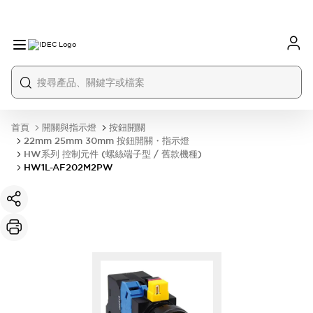
首頁
開關與指示燈
按鈕開關
22mm 25mm 30mm 按鈕開關・指示燈
HW系列 控制元件 (螺絲端子型 / 舊款機種)
HW1L-AF202M2PW