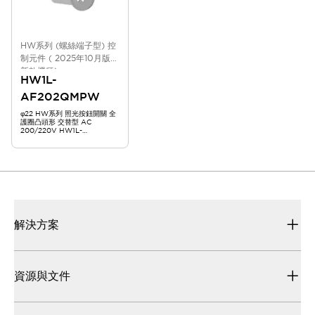
HW系列 (螺絲端子型) 控
制元件 ( 2025年10月版
新款機種)
HW1L-
AF202QMPW
φ22 HW系列 照光按鈕開關 全
護圈凸頭形 交替型 AC
200/220V HW1L-
AF202QMPW
解決方案
資源與文件