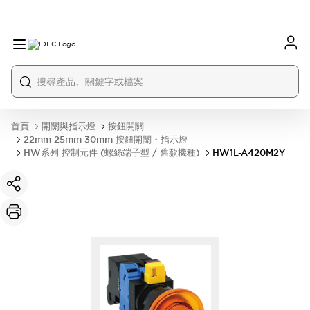
首頁
開關與指示燈
按鈕開關
22mm 25mm 30mm 按鈕開關・指示燈
HW系列 控制元件 (螺絲端子型 / 舊款機種)
HW1L-A420M2Y