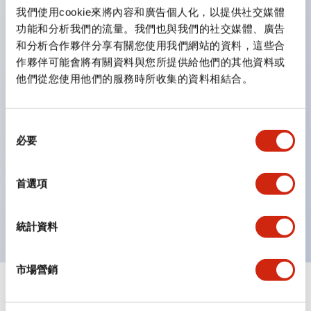
雙按鈕開關，可將兩個獨立動作的按鈕以及一個指示燈這
我們使用cookie來將內容和廣告個人化，以提供社交媒體
三種功能集結於一顆開關。
功能和分析我們的流量。我們也與我們的社交媒體、廣告
完整支援全球各地需求的多種電壓規格。
和分析合作夥伴分享有關您使用我們網站的資料，這些合
作夥伴可能會將有關資料與您所提供給他們的其他資料或
一顆 LED 燈泡即可呈現六種顏色（LSRD 燈泡）。以往
他們從您使用他們的服務時所收集的資料相結合。
需分色管理的 LED 燈泡，如今可用單一顆燈泡呈現多種
顏色。
支援色彩通用設計。
同
必要
意
可清楚辨識正方平頭形指示燈的亮燈/熄燈狀態，以及點
選
燈時的顏色識別。
擇
首選項
符合 ISO 3864-4 安全色規範：在危險或緊急狀況下，
顏色表現更明確鮮明，便於更多人識別。
統計資料
市場營銷
+
規格
顯示全部