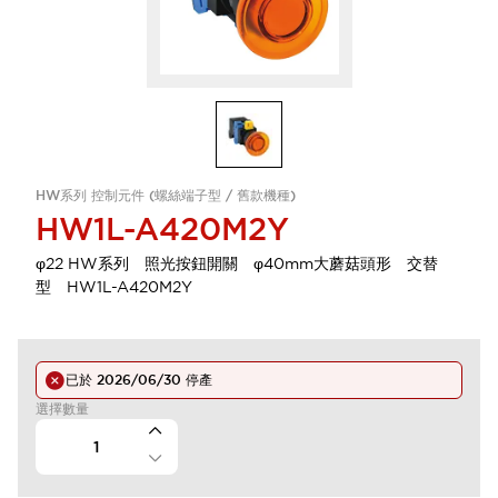
HW系列 控制元件 (螺絲端子型 / 舊款機種)
HW1L-A420M2Y
φ22 HW系列 照光按鈕開關 φ40mm大蘑菇頭形 交替
型 HW1L-A420M2Y
已於
2026/06/30
停產
選擇數量