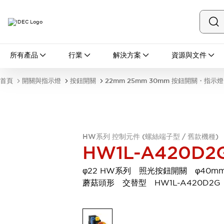
所有產品
所有產品
行業
解決方案
資源與文件
開關與指示燈
按鈕開關
首頁
開關與指示燈
按鈕開關
22mm 25mm 30mm 按鈕開關・指示燈
指示燈和蜂鳴器
瀏覽全部
安全與防爆
安全設備
防爆設備
瀏覽全部
HW系列 控制元件 (螺絲端子型 / 舊款機種)
盤櫃
HW1L-A420D2
繼電器·計時器
電源供應器
φ22 HW系列 照光按鈕開關 φ40m
回路保護器
蘑菇頭形 交替型 HW1L-A420D2G
LED照明裝置
端子台
瀏覽全部
自動化