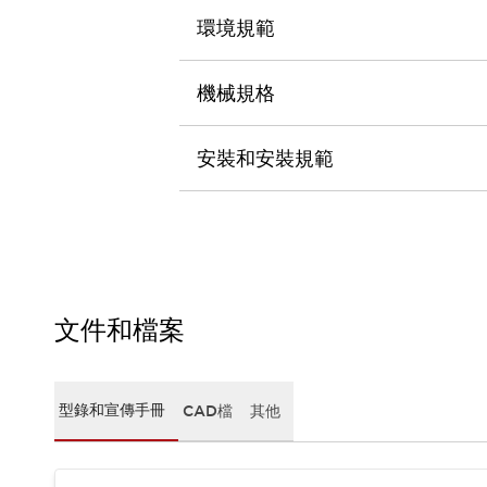
CAD檔
環境規範
型錄和宣傳手冊
影片專區
選型系統
機械規格
軟體下載
邏輯模擬器
安裝和安裝規範
產品資安通知
最新消息
新聞中心
活動
促銷活動
部落格
支援
文件和檔案
聯絡我們
服務據點
產品變更/停產通知
RoHS指令對應
型錄和宣傳手冊
CAD檔
其他
認證與標準