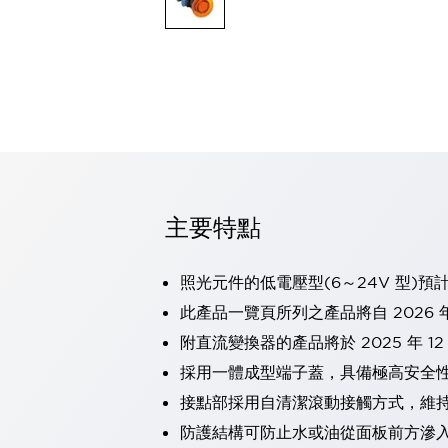
可程式控制器
可程式人機介面
工業乙太網路設備
瀏覽全部
自動識別
自動識別
感測器
瀏覽全部
行業
汽車
主要特點
工業機器人的潛在風險，從第三者角度徹底驗證
減少安全柵內的人身事故
兼顧良好的視認性及減少維修工時
照光元件的低電壓型(6～24V 型)預
最適合小型裝置的安全對策
瀏覽全部
此產品一覽頁所列之產品將自 2026 年
工具機
附直流變換器的產品將於 2025 年 1
降低機床成本的技巧簡單的讓人意外
尋找讓機床更小型化的可能性
採用一體成型端子蓋，具備極高安全
從外觀設計的觀點提升機床的附加價值
接點部採用自清潔滾動接觸方式，維
預防導致機器故障的「瞬停」
防護結構可防止水或油從面板前方滲入：
3位置促動開關確保綜合加工中心機的安全性