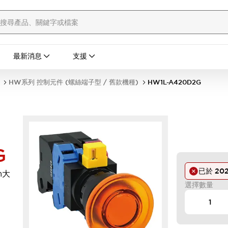
最新消息
支援
HW系列 控制元件 (螺絲端子型 / 舊款機種)
HW1L-A420D2G
G
已於
202
m大
選擇數量