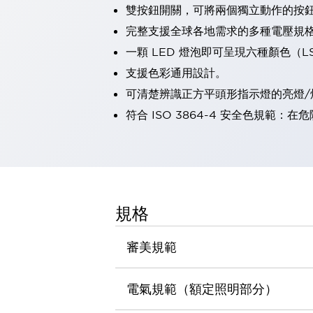
雙按鈕開關，可將兩個獨立動作的按
瀏覽全部
機器人
完整支援全球各地需求的多種電壓規
使人機協作更安全、更高效
一顆 LED 燈泡即可呈現六種顏色（
發揮協作機器人潛力的安全措施
瀏覽全部
支援色彩通用設計。
半導體
可清楚辨識正方平頭形指示燈的亮燈/
提高半導體製造裝置設計自由度的方法
瞬間完成開關的更換，避免停機時間拉長
符合 ISO 3864-4 安全色規
充分對應安全標準
瀏覽全部
瀏覽全部
解決方案
IIoT（工業物聯網）
去面板化
RFID 認證
規格
安全及其未來
安全及其未來 | 解決⽅案
審美規範
瀏覽全部
從基礎了解安全元件
瀏覽全部
電氣規範（額定照明部分）
資源與文件