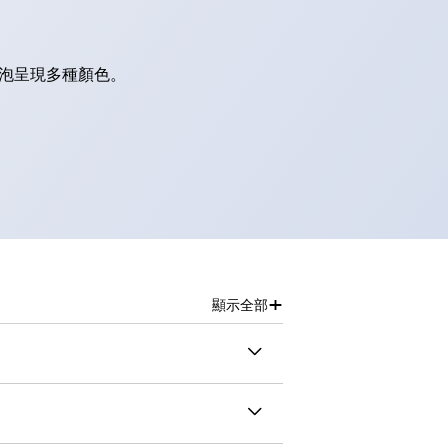
燈泡呈現多種顏色。
+
顯示全部