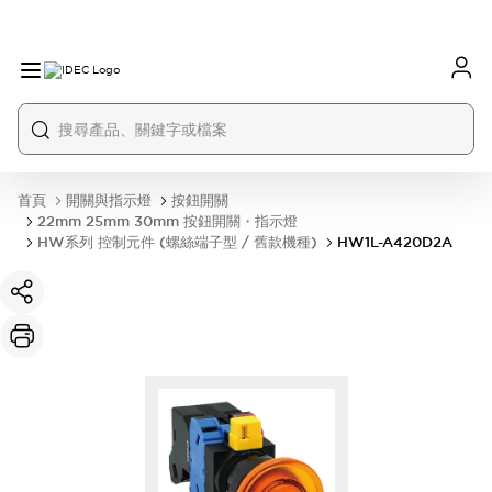
首頁
開關與指示燈
按鈕開關
22mm 25mm 30mm 按鈕開關・指示燈
HW系列 控制元件 (螺絲端子型 / 舊款機種)
HW1L-A420D2A