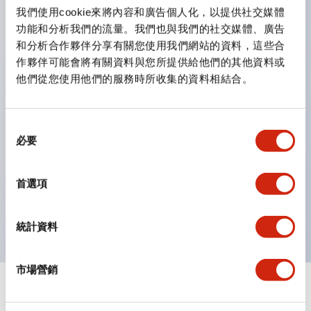
雙按鈕開關，可將兩個獨立動作的按鈕以及一個指示燈這
我們使用cookie來將內容和廣告個人化，以提供社交媒體
三種功能集結於一顆開關。
功能和分析我們的流量。我們也與我們的社交媒體、廣告
完整支援全球各地需求的多種電壓規格。
和分析合作夥伴分享有關您使用我們網站的資料，這些合
作夥伴可能會將有關資料與您所提供給他們的其他資料或
一顆 LED 燈泡即可呈現六種顏色（LSRD 燈泡）。以往
他們從您使用他們的服務時所收集的資料相結合。
需分色管理的 LED 燈泡，如今可用單一顆燈泡呈現多種
顏色。
支援色彩通用設計。
同
必要
意
可清楚辨識正方平頭形指示燈的亮燈/熄燈狀態，以及點
選
燈時的顏色識別。
擇
首選項
符合 ISO 3864-4 安全色規範：在危險或緊急狀況下，
顏色表現更明確鮮明，便於更多人識別。
統計資料
市場營銷
+
規格
顯示全部