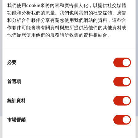
雙按鈕開關，可將兩個獨立動作的按鈕以及一個指示燈這
我們使用cookie來將內容和廣告個人化，以提供社交媒體
三種功能集結於一顆開關。
功能和分析我們的流量。我們也與我們的社交媒體、廣告
完整支援全球各地需求的多種電壓規格。
和分析合作夥伴分享有關您使用我們網站的資料，這些合
作夥伴可能會將有關資料與您所提供給他們的其他資料或
一顆 LED 燈泡即可呈現六種顏色（LSRD 燈泡）。以往
他們從您使用他們的服務時所收集的資料相結合。
需分色管理的 LED 燈泡，如今可用單一顆燈泡呈現多種
顏色。
支援色彩通用設計。
同
必要
意
可清楚辨識正方平頭形指示燈的亮燈/熄燈狀態，以及點
選
燈時的顏色識別。
擇
首選項
符合 ISO 3864-4 安全色規範：在危險或緊急狀況下，
顏色表現更明確鮮明，便於更多人識別。
統計資料
市場營銷
+
規格
顯示全部