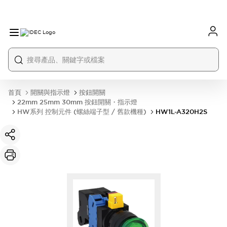
首頁
開關與指示燈
按鈕開關
22mm 25mm 30mm 按鈕開關・指示燈
HW系列 控制元件 (螺絲端子型 / 舊款機種)
HW1L-A320H2S