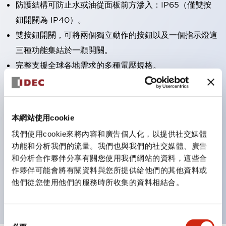
防護結構可防止水或油從面板前方滲入：IP65（僅雙按
鈕開關為 IP40）。
雙按鈕開關，可將兩個獨立動作的按鈕以及一個指示燈這
三種功能集結於一顆開關。
完整支援全球各地需求的多種電壓規格。
一顆 LED 燈泡即可呈現六種顏色（LSRD 燈泡）。以往
需分色管理的 LED 燈泡，如今可用單一顆燈泡呈現多種
顏色。
本網站使用cookie
支援色彩通用設計。
我們使用cookie來將內容和廣告個人化，以提供社交媒體
可清楚辨識正方平頭形指示燈的亮燈/熄燈狀態，以及點
功能和分析我們的流量。我們也與我們的社交媒體、廣告
燈時的顏色識別。
和分析合作夥伴分享有關您使用我們網站的資料，這些合
作夥伴可能會將有關資料與您所提供給他們的其他資料或
符合 ISO 3864-4 安全色規範：在危險或緊急狀況下，
他們從您使用他們的服務時所收集的資料相結合。
顏色表現更明確鮮明，便於更多人識別。
同