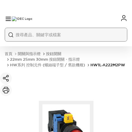
首頁
開關與指示燈
按鈕開關
22mm 25mm 30mm 按鈕開關・指示燈
HW系列 控制元件 (螺絲端子型 / 舊款機種)
HW1L-A222M2PW