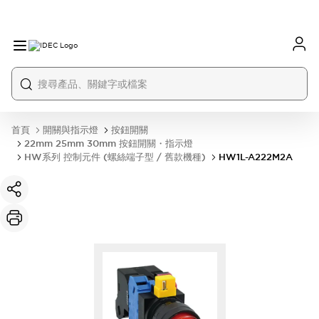
首頁
開關與指示燈
按鈕開關
22mm 25mm 30mm 按鈕開關・指示燈
HW系列 控制元件 (螺絲端子型 / 舊款機種)
HW1L-A222M2A