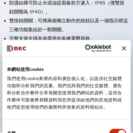
防護結構可防止水或油從面板前方滲入：IP65（僅雙按
鈕開關為 IP40）。
雙按鈕開關，可將兩個獨立動作的按鈕以及一個指示燈這
三種功能集結於一顆開關。
完整支援全球各地需求的多種電壓規格。
一顆 LED 燈泡即可呈現六種顏色（LSRD 燈泡）。以往
需分色管理的 LED 燈泡，如今可用單一顆燈泡呈現多種
顏色。
本網站使用cookie
支援色彩通用設計。
我們使用cookie來將內容和廣告個人化，以提供社交媒體
可清楚辨識正方平頭形指示燈的亮燈/熄燈狀態，以及點
功能和分析我們的流量。我們也與我們的社交媒體、廣告
燈時的顏色識別。
和分析合作夥伴分享有關您使用我們網站的資料，這些合
作夥伴可能會將有關資料與您所提供給他們的其他資料或
符合 ISO 3864-4 安全色規範：在危險或緊急狀況下，
他們從您使用他們的服務時所收集的資料相結合。
顏色表現更明確鮮明，便於更多人識別。
同