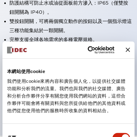
防護結構可防止水或油從面板前方滲入：IP65（僅雙按
鈕開關為 IP40）。
雙按鈕開關，可將兩個獨立動作的按鈕以及一個指示燈這
三種功能集結於一顆開關。
完整支援全球各地需求的多種電壓規格。
一顆 LED 燈泡即可呈現六種顏色（LSRD 燈泡）。以往
需分色管理的 LED 燈泡，如今可用單一顆燈泡呈現多種
顏色。
本網站使用cookie
支援色彩通用設計。
我們使用cookie來將內容和廣告個人化，以提供社交媒體
可清楚辨識正方平頭形指示燈的亮燈/熄燈狀態，以及點
功能和分析我們的流量。我們也與我們的社交媒體、廣告
燈時的顏色識別。
和分析合作夥伴分享有關您使用我們網站的資料，這些合
作夥伴可能會將有關資料與您所提供給他們的其他資料或
符合 ISO 3864-4 安全色規範：在危險或緊急狀況下，
他們從您使用他們的服務時所收集的資料相結合。
顏色表現更明確鮮明，便於更多人識別。
同