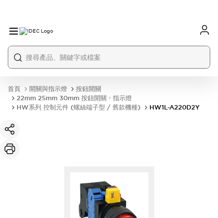
首頁
開關與指示燈
按鈕開關
22mm 25mm 30mm 按鈕開關・指示燈
HW系列 控制元件 (螺絲端子型 / 舊款機種)
HW1L-A220D2Y