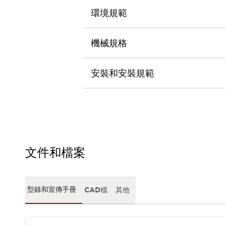
CAD檔
環境規範
型錄和宣傳手冊
影片專區
選型系統
機械規格
軟體下載
邏輯模擬器
安裝和安裝規範
產品資安通知
最新消息
新聞中心
活動
促銷活動
部落格
支援
文件和檔案
聯絡我們
服務據點
產品變更/停產通知
RoHS指令對應
型錄和宣傳手冊
CAD檔
其他
認證與標準