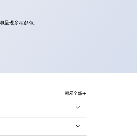
燈泡呈現多種顏色。
+
顯示全部