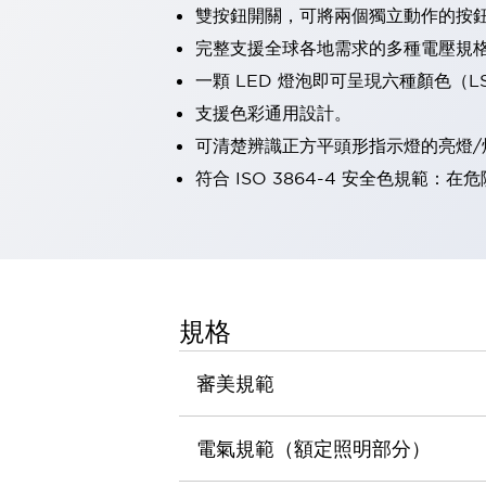
雙按鈕開關，可將兩個獨立動作的按
瀏覽全部
機器人
完整支援全球各地需求的多種電壓規
使人機協作更安全、更高效
一顆 LED 燈泡即可呈現六種顏色（
發揮協作機器人潛力的安全措施
瀏覽全部
支援色彩通用設計。
半導體
可清楚辨識正方平頭形指示燈的亮燈/
提高半導體製造裝置設計自由度的方法
瞬間完成開關的更換，避免停機時間拉長
符合 ISO 3864-4 安全色規
充分對應安全標準
瀏覽全部
瀏覽全部
解決方案
IIoT（工業物聯網）
去面板化
RFID 認證
規格
安全及其未來
安全及其未來 | 解決⽅案
審美規範
瀏覽全部
從基礎了解安全元件
瀏覽全部
電氣規範（額定照明部分）
資源與文件