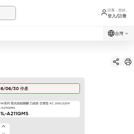
訪客，您好。
登入/註冊
台灣
26/06/30
停產
 HW系列 照光按鈕開關 凸頭形 交替型 AC 200/220V
-A211QMS
1L-A211QMS