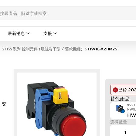
最新消息
支援
HW系列 控制元件 (螺絲端子型 / 舊款機種)
HW1L-A211M2S
已於
20
替代產品
 交
Φ22
HW1L
HW
選擇數量