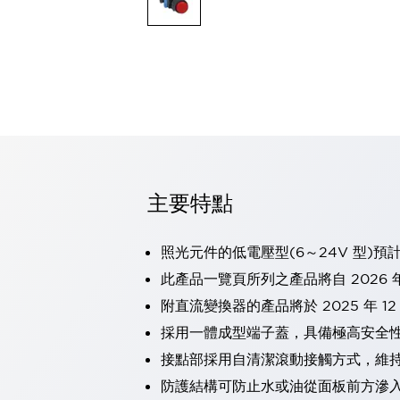
可程式控制器
可程式人機介面
工業乙太網路設備
瀏覽全部
自動識別
自動識別
感測器
瀏覽全部
行業
汽車
主要特點
工業機器人的潛在風險，從第三者角度徹底驗證
減少安全柵內的人身事故
兼顧良好的視認性及減少維修工時
照光元件的低電壓型(6～24V 型)預
最適合小型裝置的安全對策
瀏覽全部
此產品一覽頁所列之產品將自 2026 年
工具機
附直流變換器的產品將於 2025 年 1
降低機床成本的技巧簡單的讓人意外
尋找讓機床更小型化的可能性
採用一體成型端子蓋，具備極高安全
從外觀設計的觀點提升機床的附加價值
接點部採用自清潔滾動接觸方式，維
預防導致機器故障的「瞬停」
防護結構可防止水或油從面板前方滲入：
3位置促動開關確保綜合加工中心機的安全性