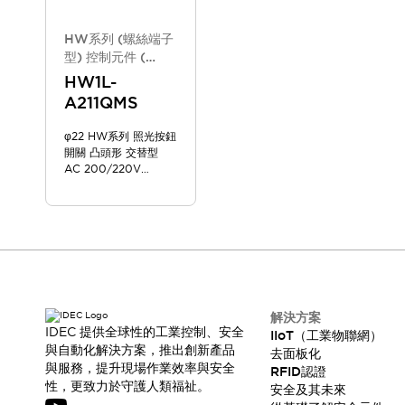
HW系列 (螺絲端子
型) 控制元件 (
2025年10月版 新
HW1L-
款機種)
A211QMS
φ22 HW系列 照光按鈕
開關 凸頭形 交替型
AC 200/220V
HW1L-A211QMS
解決方案
IDEC 提供全球性的工業控制、安全
IIoT（工業物聯網）
與自動化解決方案，推出創新產品
去面板化
與服務，提升現場作業效率與安全
RFID認證
性，更致力於守護人類福祉。
安全及其未來