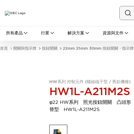
所有產品
所有產品
行業
解決方案
資源與文件
開關與指示燈
按鈕開關
首頁
開關與指示燈
按鈕開關
22mm 25mm 30mm 按鈕開關・指示燈
指示燈和蜂鳴器
瀏覽全部
安全與防爆
安全設備
防爆設備
瀏覽全部
HW系列 控制元件 (螺絲端子型 / 舊款機種)
盤櫃
HW1L-A211M2S
繼電器·計時器
電源供應器
φ22 HW系列 照光按鈕開關 凸頭形
回路保護器
替型 HW1L-A211M2S
LED照明裝置
端子台
瀏覽全部
自動化