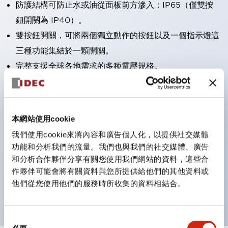
防護結構可防止水或油從面板前方滲入：IP65（僅雙按
鈕開關為 IP40）。
雙按鈕開關，可將兩個獨立動作的按鈕以及一個指示燈這
三種功能集結於一顆開關。
完整支援全球各地需求的多種電壓規格。
一顆 LED 燈泡即可呈現六種顏色（LSRD 燈泡）。以往
需分色管理的 LED 燈泡，如今可用單一顆燈泡呈現多種
顏色。
本網站使用cookie
支援色彩通用設計。
我們使用cookie來將內容和廣告個人化，以提供社交媒體
可清楚辨識正方平頭形指示燈的亮燈/熄燈狀態，以及點
功能和分析我們的流量。我們也與我們的社交媒體、廣告
燈時的顏色識別。
和分析合作夥伴分享有關您使用我們網站的資料，這些合
作夥伴可能會將有關資料與您所提供給他們的其他資料或
符合 ISO 3864-4 安全色規範：在危險或緊急狀況下，
他們從您使用他們的服務時所收集的資料相結合。
顏色表現更明確鮮明，便於更多人識別。
同