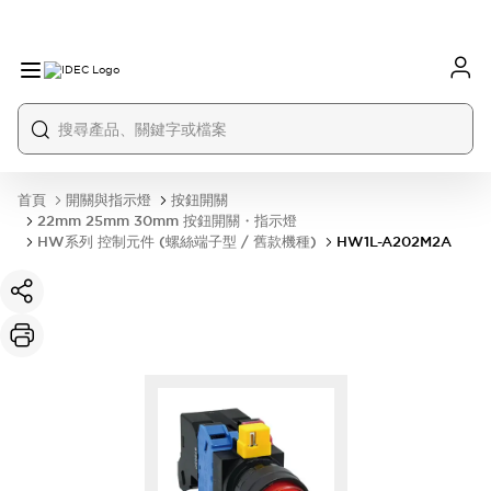
首頁
開關與指示燈
按鈕開關
22mm 25mm 30mm 按鈕開關・指示燈
HW系列 控制元件 (螺絲端子型 / 舊款機種)
HW1L-A202M2A