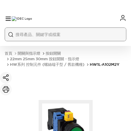
首頁
開關與指示燈
按鈕開關
22mm 25mm 30mm 按鈕開關・指示燈
HW系列 控制元件 (螺絲端子型 / 舊款機種)
HW1L-A102M2Y