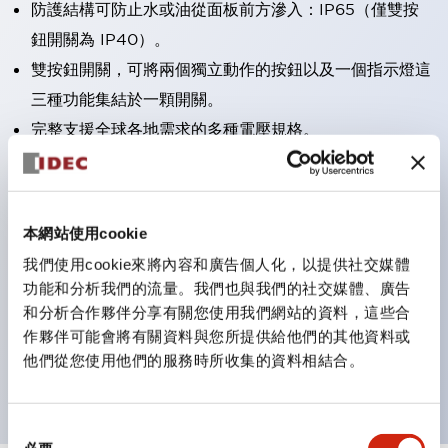
防護結構可防止水或油從面板前方滲入：IP65（僅雙按
鈕開關為 IP40）。
雙按鈕開關，可將兩個獨立動作的按鈕以及一個指示燈這
三種功能集結於一顆開關。
完整支援全球各地需求的多種電壓規格。
一顆 LED 燈泡即可呈現六種顏色（LSRD 燈泡）。以往
需分色管理的 LED 燈泡，如今可用單一顆燈泡呈現多種
顏色。
本網站使用cookie
支援色彩通用設計。
我們使用cookie來將內容和廣告個人化，以提供社交媒體
可清楚辨識正方平頭形指示燈的亮燈/熄燈狀態，以及點
功能和分析我們的流量。我們也與我們的社交媒體、廣告
燈時的顏色識別。
和分析合作夥伴分享有關您使用我們網站的資料，這些合
作夥伴可能會將有關資料與您所提供給他們的其他資料或
符合 ISO 3864-4 安全色規範：在危險或緊急狀況下，
他們從您使用他們的服務時所收集的資料相結合。
顏色表現更明確鮮明，便於更多人識別。
同