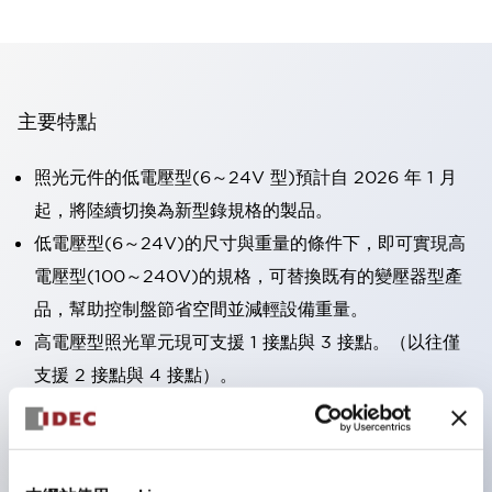
主要特點
照光元件的低電壓型(6～24V 型)預計自 2026 年 1 月
起，將陸續切換為新型錄規格的製品。
低電壓型(6～24V)的尺寸與重量的條件下，即可實現高
電壓型(100～240V)的規格，可替換既有的變壓器型產
品，幫助控制盤節省空間並減輕設備重量。
高電壓型照光單元現可支援 1 接點與 3 接點。（以往僅
支援 2 接點與 4 接點）。
採用一體成型端子蓋，具備極高安全性的手指保護結構。
接點部採用自清潔滾動接觸方式，維持穩定導通性能。
防護結構可防止水或油從面板前方滲入：IP65（僅雙按