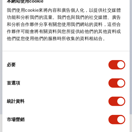
本網站使用cookie
鈕開關為 IP40）。
我們使用cookie來將內容和廣告個人化，以提供社交媒體
雙按鈕開關，可將兩個獨立動作的按鈕以及一個指示燈這
功能和分析我們的流量。我們也與我們的社交媒體、廣告
三種功能集結於一顆開關。
和分析合作夥伴分享有關您使用我們網站的資料，這些合
完整支援全球各地需求的多種電壓規格。
作夥伴可能會將有關資料與您所提供給他們的其他資料或
他們從您使用他們的服務時所收集的資料相結合。
一顆 LED 燈泡即可呈現六種顏色（LSRD 燈泡）。以往
需分色管理的 LED 燈泡，如今可用單一顆燈泡呈現多種
顏色。
同
必要
支援色彩通用設計（CUD）：可清楚辨識正方平頭形指
意
選
示燈的亮燈/熄燈狀態，以及點燈時的顏色識別。
擇
首選項
符合 ISO 3864-4 安全色規範：在危險或緊急狀況下，
顏色表現更明確鮮明，便於更多人識別。
統計資料
市場營銷
文件和檔案