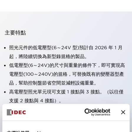
主要特點
照光元件的低電壓型(6～24V 型)預計自 2026 年 1 月
起，將陸續切換為新型錄規格的製品。
低電壓型(6～24V)的尺寸與重量的條件下，即可實現高
電壓型(100～240V)的規格，可替換既有的變壓器型產
品，幫助控制盤節省空間並減輕設備重量。
高電壓型照光單元現可支援 1 接點與 3 接點。（以往僅
支援 2 接點與 4 接點）。
採用一體成型端子蓋，具備極高安全性的手指保護結構。
接點部採用自清潔滾動接觸方式，維持穩定導通性能。
防護結構可防止水或油從面板前方滲入：IP65（僅雙按