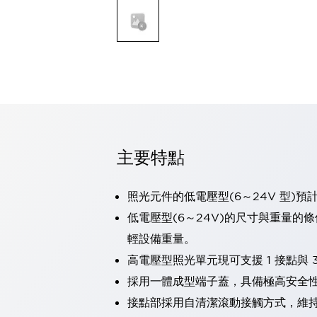
可程式控制器
可程式人機介面
工業乙太網路設備
瀏覽全部
自動識別
自動識別
感測器
瀏覽全部
行業
汽車
主要特點
工業機器人的潛在風險，從第三者角度徹底驗證
減少安全柵內的人身事故
兼顧良好的視認性及減少維修工時
照光元件的低電壓型(6～24V 型)預
最適合小型裝置的安全對策
瀏覽全部
低電壓型(6～24V)的尺寸與重量的
工具機
輕設備重量。
降低機床成本的技巧簡單的讓人意外
高電壓型照光單元現可支援 1 接點與 3
尋找讓機床更小型化的可能性
從外觀設計的觀點提升機床的附加價值
採用一體成型端子蓋，具備極高安全
預防導致機器故障的「瞬停」
接點部採用自清潔滾動接觸方式，維
3位置促動開關確保綜合加工中心機的安全性