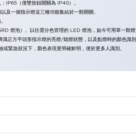
IP65（僅雙按鈕開關為 IP40）。
鈕以及一個指示燈這三種功能集結於一顆開關。
格。
LSRD 燈泡）。以往需分色管理的 LED 燈泡，如今可用單一顆
辨識正方平頭形指示燈的亮燈/熄燈狀態，以及點燈時的顏色識
範：在危險或緊急狀況下，顏色表現更明確鮮明，便於更多人識別。