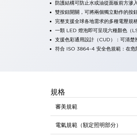
防護結構可防止水或油從面板前方滲入：
瀏覽全部
雙按鈕開關，可將兩個獨立動作的按
機器人
使人機協作更安全、更高效
完整支援全球各地需求的多種電壓規
發揮協作機器人潛力的安全措施
瀏覽全部
一顆 LED 燈泡即可呈現六種顏色（
半導體
支援色彩通用設計（CUD）：可清楚
提高半導體製造裝置設計自由度的方法
符合 ISO 3864-4 安全色規
瞬間完成開關的更換，避免停機時間拉長
充分對應安全標準
瀏覽全部
瀏覽全部
解決方案
IIoT（工業物聯網）
去面板化
RFID 認證
規格
安全及其未來
安全及其未來 | 解決⽅案
審美規範
瀏覽全部
從基礎了解安全元件
瀏覽全部
電氣規範（額定照明部分）
資源與文件