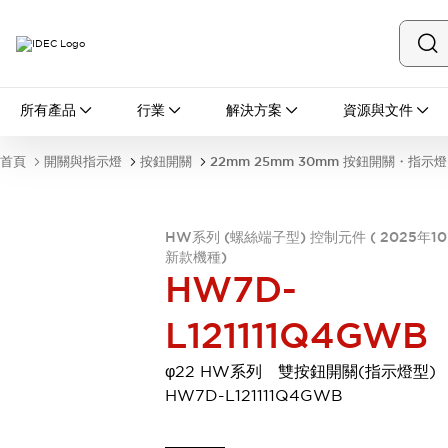
所有產品
所有產品
行業
解決方案
資源與文件
開關與指示燈
按鈕開關
首頁
開關與指示燈
按鈕開關
22mm 25mm 30mm 按鈕開關・指示燈
指示燈和蜂鳴器
瀏覽全部
安全與防爆
HW系列 (螺絲端子型) 控制元件 ( 2025年1
安全設備
防爆設備
新款機種)
瀏覽全部
HW7D-
盤櫃
繼電器·計時器
L121111Q4GWB
電源供應器
回路保護器
φ22 HW系列 雙按鈕開關(指示燈型
LED照明裝置
HW7D-L121111Q4GWB
端子台
瀏覽全部
自動化