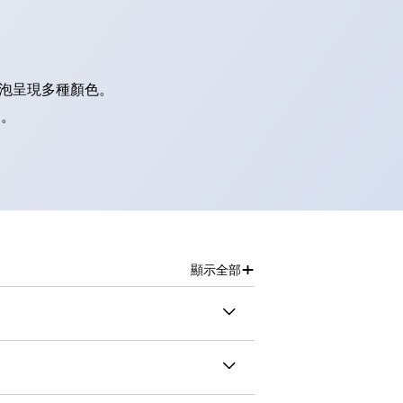
燈泡呈現多種顏色。
別。
+
顯示全部