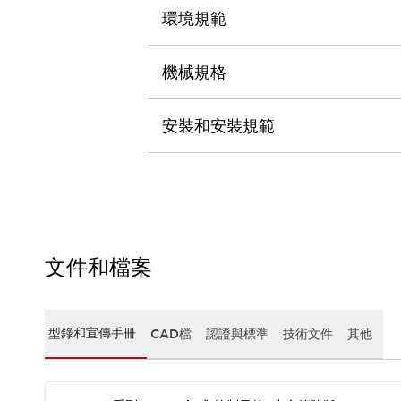
CAD檔
環境規範
型錄和宣傳手冊
影片專區
選型系統
機械規格
軟體下載
邏輯模擬器
安裝和安裝規範
產品資安通知
最新消息
新聞中心
活動
促銷活動
部落格
支援
文件和檔案
聯絡我們
服務據點
產品變更/停產通知
RoHS指令對應
型錄和宣傳手冊
CAD檔
認證與標準
技術文件
其他
認證與標準