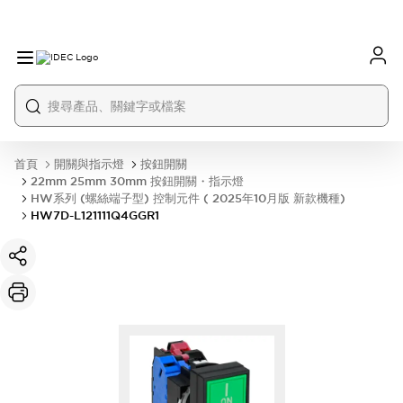
首頁
開關與指示燈
按鈕開關
22mm 25mm 30mm 按鈕開關・指示燈
HW系列 (螺絲端子型) 控制元件 ( 2025年10月版 新款機種)
HW7D-L121111Q4GGR1