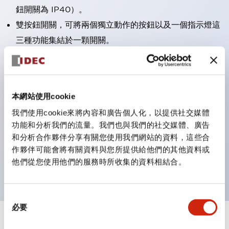
鈕開關為 IP40）。
雙按鈕開關，可將兩個獨立動作的按鈕以及一個指示燈這
三種功能集結於一顆開關。
完整支援全球各地需求的多種電壓規格。
一顆 LED 燈泡即可呈現六種顏色（LSRD 燈泡）。以往
需分色管理的 LED 燈泡，如今可用單一顆燈泡呈現多種
本網站使用cookie
顏色。
我們使用cookie來將內容和廣告個人化，以提供社交媒體
支援色彩通用設計（CUD）：可清楚辨識正方平頭形指
功能和分析我們的流量。我們也與我們的社交媒體、廣告
示燈的亮燈/熄燈狀態，以及點燈時的顏色識別。
和分析合作夥伴分享有關您使用我們網站的資料，這些合
符合 ISO 3864-4 安全色規範：在危險或緊急狀況下，
作夥伴可能會將有關資料與您所提供給他們的其他資料或
他們從您使用他們的服務時所收集的資料相結合。
顏色表現更明確鮮明，便於更多人識別。
同
必要
意
選
+
規格
顯示全部