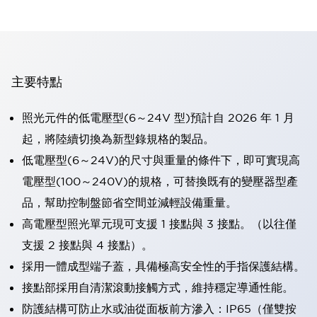
主要特點
照光元件的低電壓型(6～24V 型)預計自 2026 年 1 月
起，將陸續切換為新型錄規格的製品。
低電壓型(6～24V)的尺寸與重量的條件下，即可實現高
電壓型(100～240V)的規格，可替換既有的變壓器型產
品，幫助控制盤節省空間並減輕設備重量。
高電壓型照光單元現可支援 1 接點與 3 接點。（以往僅
支援 2 接點與 4 接點）。
採用一體成型端子蓋，具備極高安全性的手指保護結構。
接點部採用自清潔滾動接觸方式，維持穩定導通性能。
防護結構可防止水或油從面板前方滲入：IP65（僅雙按