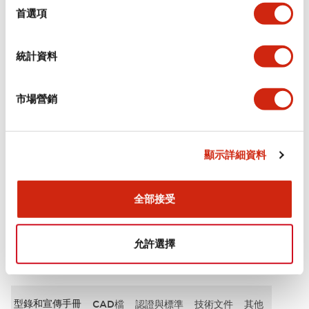
擇
首選項
審美規範
統計資料
電氣規範（額定照明部分）
市場營銷
環境規範
機械規格
顯示詳細資料
安裝和安裝規範
全部接受
允許選擇
文件和檔案
型錄和宣傳手冊
CAD檔
認證與標準
技術文件
其他