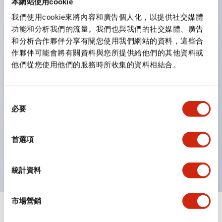
本網站使用cookie
鈕開關為 IP40）。
我們使用cookie來將內容和廣告個人化，以提供社交媒體
雙按鈕開關，可將兩個獨立動作的按鈕以及一個指示燈這
功能和分析我們的流量。我們也與我們的社交媒體、廣告
三種功能集結於一顆開關。
和分析合作夥伴分享有關您使用我們網站的資料，這些合
完整支援全球各地需求的多種電壓規格。
作夥伴可能會將有關資料與您所提供給他們的其他資料或
他們從您使用他們的服務時所收集的資料相結合。
一顆 LED 燈泡即可呈現六種顏色（LSRD 燈泡）。以往
需分色管理的 LED 燈泡，如今可用單一顆燈泡呈現多種
顏色。
同
必要
支援色彩通用設計（CUD）：可清楚辨識正方平頭形指
意
選
示燈的亮燈/熄燈狀態，以及點燈時的顏色識別。
擇
首選項
符合 ISO 3864-4 安全色規範：在危險或緊急狀況下，
顏色表現更明確鮮明，便於更多人識別。
統計資料
市場營銷
文件和檔案