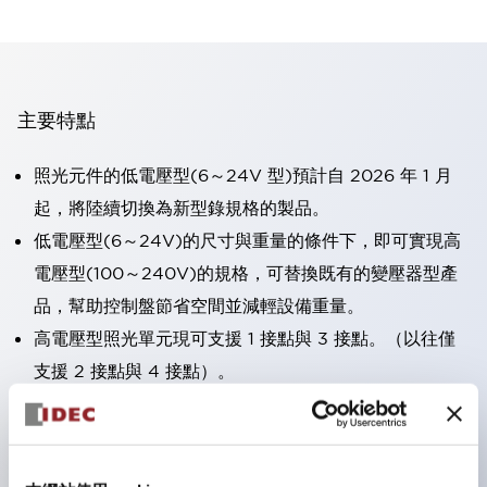
主要特點
照光元件的低電壓型(6～24V 型)預計自 2026 年 1 月
起，將陸續切換為新型錄規格的製品。
低電壓型(6～24V)的尺寸與重量的條件下，即可實現高
電壓型(100～240V)的規格，可替換既有的變壓器型產
品，幫助控制盤節省空間並減輕設備重量。
高電壓型照光單元現可支援 1 接點與 3 接點。（以往僅
支援 2 接點與 4 接點）。
採用一體成型端子蓋，具備極高安全性的手指保護結構。
接點部採用自清潔滾動接觸方式，維持穩定導通性能。
防護結構可防止水或油從面板前方滲入：IP65（僅雙按