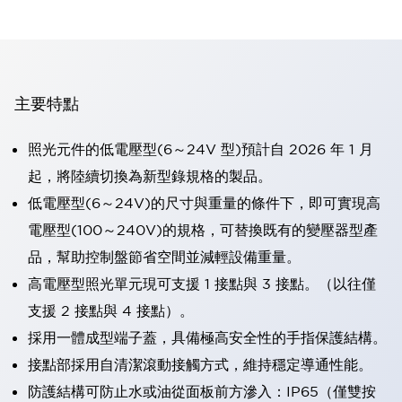
主要特點
照光元件的低電壓型(6～24V 型)預計自 2026 年 1 月
起，將陸續切換為新型錄規格的製品。
低電壓型(6～24V)的尺寸與重量的條件下，即可實現高
電壓型(100～240V)的規格，可替換既有的變壓器型產
品，幫助控制盤節省空間並減輕設備重量。
高電壓型照光單元現可支援 1 接點與 3 接點。（以往僅
支援 2 接點與 4 接點）。
採用一體成型端子蓋，具備極高安全性的手指保護結構。
接點部採用自清潔滾動接觸方式，維持穩定導通性能。
防護結構可防止水或油從面板前方滲入：IP65（僅雙按