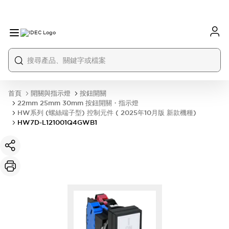
首頁
開關與指示燈
按鈕開關
22mm 25mm 30mm 按鈕開關・指示燈
HW系列 (螺絲端子型) 控制元件 ( 2025年10月版 新款機種)
HW7D-L121001Q4GWB1