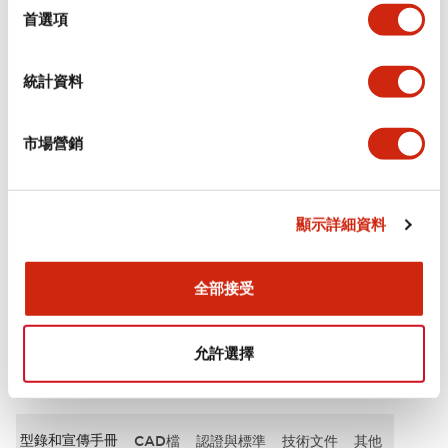
擇
首選項
審美規範
統計資料
電氣規範（額定照明部分）
市場營銷
環境規範
機械規格
顯示詳細資料
安裝和安裝規範
全部接受
允許選擇
文件和檔案
型錄和宣傳手冊
CAD檔
認證與標準
技術文件
其他