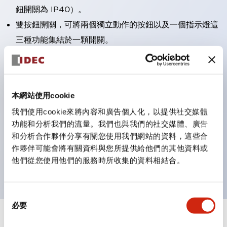
鈕開關為 IP40）。
雙按鈕開關，可將兩個獨立動作的按鈕以及一個指示燈這
三種功能集結於一顆開關。
完整支援全球各地需求的多種電壓規格。
一顆 LED 燈泡即可呈現六種顏色（LSRD 燈泡）。以往
需分色管理的 LED 燈泡，如今可用單一顆燈泡呈現多種
本網站使用cookie
顏色。
我們使用cookie來將內容和廣告個人化，以提供社交媒體
支援色彩通用設計（CUD）：可清楚辨識正方平頭形指
功能和分析我們的流量。我們也與我們的社交媒體、廣告
示燈的亮燈/熄燈狀態，以及點燈時的顏色識別。
和分析合作夥伴分享有關您使用我們網站的資料，這些合
符合 ISO 3864-4 安全色規範：在危險或緊急狀況下，
作夥伴可能會將有關資料與您所提供給他們的其他資料或
他們從您使用他們的服務時所收集的資料相結合。
顏色表現更明確鮮明，便於更多人識別。
同
必要
意
選
+
規格
顯示全部