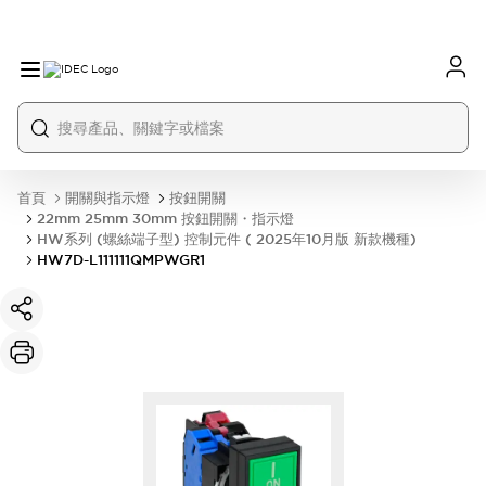
首頁
開關與指示燈
按鈕開關
22mm 25mm 30mm 按鈕開關・指示燈
HW系列 (螺絲端子型) 控制元件 ( 2025年10月版 新款機種)
HW7D-L111111QMPWGR1