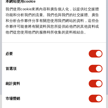
本網站使用cookie
鈕開關為 IP40）。
我們使用cookie來將內容和廣告個人化，以提供社交媒體
雙按鈕開關，可將兩個獨立動作的按鈕以及一個指示燈這
功能和分析我們的流量。我們也與我們的社交媒體、廣告
三種功能集結於一顆開關。
和分析合作夥伴分享有關您使用我們網站的資料，這些合
完整支援全球各地需求的多種電壓規格。
作夥伴可能會將有關資料與您所提供給他們的其他資料或
他們從您使用他們的服務時所收集的資料相結合。
一顆 LED 燈泡即可呈現六種顏色（LSRD 燈泡）。以往
需分色管理的 LED 燈泡，如今可用單一顆燈泡呈現多種
顏色。
同
必要
意
支援色彩通用設計（CUD）：可清楚辨識正方平頭形指
選
示燈的亮燈/熄燈狀態，以及點燈時的顏色識別。
擇
首選項
符合 ISO 3864-4 安全色規範：在危險或緊急狀況下，
顏色表現更明確鮮明，便於更多人識別。
統計資料
市場營銷