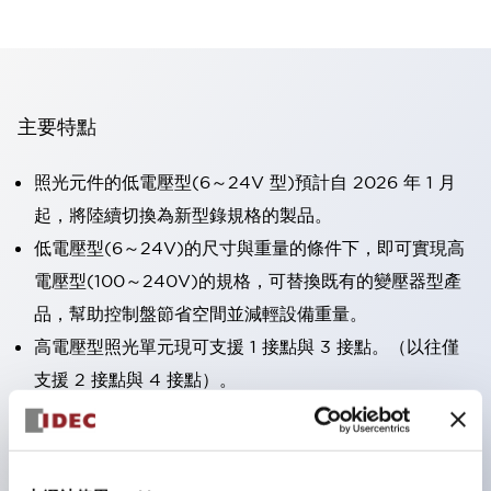
主要特點
照光元件的低電壓型(6～24V 型)預計自 2026 年 1 月
起，將陸續切換為新型錄規格的製品。
低電壓型(6～24V)的尺寸與重量的條件下，即可實現高
電壓型(100～240V)的規格，可替換既有的變壓器型產
品，幫助控制盤節省空間並減輕設備重量。
高電壓型照光單元現可支援 1 接點與 3 接點。（以往僅
支援 2 接點與 4 接點）。
採用一體成型端子蓋，具備極高安全性的手指保護結構。
接點部採用自清潔滾動接觸方式，維持穩定導通性能。
防護結構可防止水或油從面板前方滲入：IP65（僅雙按