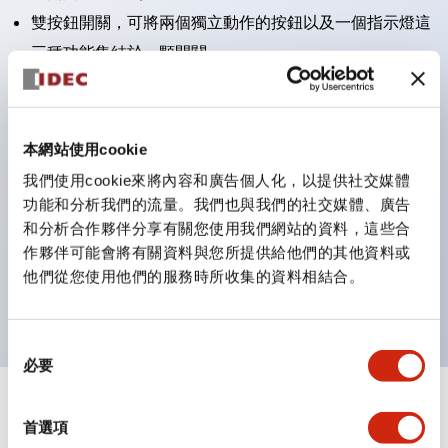
雙按鈕開關，可將兩個獨立動作的按鈕以及一個指示燈這
三種功能集結於一顆開關。
完整支援全球各地需求的多種電壓規格。
一顆 LED 燈泡即可呈現六種顏色（LSRD 燈泡）。以往
需分色管理的 LED 燈泡，如今可用單一顆燈泡呈現多種
本網站使用cookie
顏色。
我們使用cookie來將內容和廣告個人化，以提供社交媒體
支援色彩通用設計（CUD）：可清楚辨識正方平頭形指
功能和分析我們的流量。我們也與我們的社交媒體、廣告
和分析合作夥伴分享有關您使用我們網站的資料，這些合
示燈的亮燈/熄燈狀態，以及點燈時的顏色識別。
作夥伴可能會將有關資料與您所提供給他們的其他資料或
符合 ISO 3864-4 安全色規範：在危險或緊急狀況下，
他們從您使用他們的服務時所收集的資料相結合。
顏色表現更明確鮮明，便於更多人識別。
同
必要
意
選
+
規格
顯示全部
擇
首選項