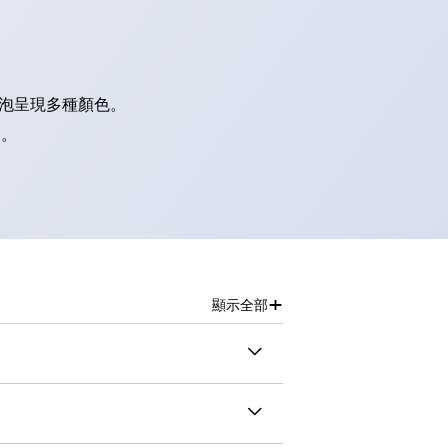
燈泡呈現多種顏色。
別。
+
顯示全部