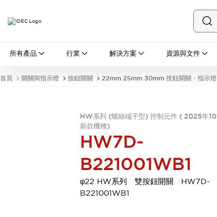
所有產品
所有產品
行業
解決方案
資源與文件
開關與指示燈
按鈕開關
首頁
開關與指示燈
按鈕開關
22mm 25mm 30mm 按鈕開關・指示燈
指示燈和蜂鳴器
瀏覽全部
安全與防爆
HW系列 (螺絲端子型) 控制元件 ( 2025年1
安全設備
防爆設備
新款機種)
瀏覽全部
HW7D-
盤櫃
繼電器·計時器
B221001WB1
電源供應器
回路保護器
φ22 HW系列 雙按鈕開關 HW7D-
LED照明裝置
B221001WB1
端子台
瀏覽全部
自動化