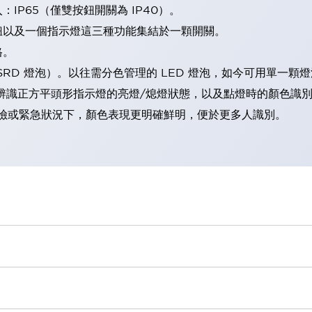
IP65（僅雙按鈕開關為 IP40）。
鈕以及一個指示燈這三種功能集結於一顆開關。
格。
LSRD 燈泡）。以往需分色管理的 LED 燈泡，如今可用單一顆
辨識正方平頭形指示燈的亮燈/熄燈狀態，以及點燈時的顏色識
範：在危險或緊急狀況下，顏色表現更明確鮮明，便於更多人識別。