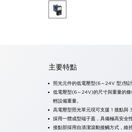
可程式控制器
可程式人機介面
工業乙太網路設備
瀏覽全部
自動識別
自動識別
感測器
瀏覽全部
行業
汽車
主要特點
工業機器人的潛在風險，從第三者角度徹底驗證
減少安全柵內的人身事故
兼顧良好的視認性及減少維修工時
照光元件的低電壓型(6～24V 型)預
最適合小型裝置的安全對策
瀏覽全部
低電壓型(6～24V)的尺寸與重量的
工具機
輕設備重量。
降低機床成本的技巧簡單的讓人意外
尋找讓機床更小型化的可能性
高電壓型照光單元現可支援 1 接點與 3
從外觀設計的觀點提升機床的附加價值
採用一體成型端子蓋，具備極高安全
預防導致機器故障的「瞬停」
接點部採用自清潔滾動接觸方式，維
3位置促動開關確保綜合加工中心機的安全性