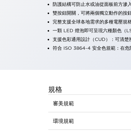
防護結構可防止水或油從面板前方滲入：
瀏覽全部
機器人
雙按鈕開關，可將兩個獨立動作的按
使人機協作更安全、更高效
完整支援全球各地需求的多種電壓規
發揮協作機器人潛力的安全措施
瀏覽全部
一顆 LED 燈泡即可呈現六種顏色（
半導體
支援色彩通用設計（CUD）：可清楚
提高半導體製造裝置設計自由度的方法
瞬間完成開關的更換，避免停機時間拉長
符合 ISO 3864-4 安全色規
充分對應安全標準
瀏覽全部
瀏覽全部
解決方案
IIoT（工業物聯網）
去面板化
RFID 認證
規格
安全及其未來
安全及其未來 | 解決⽅案
審美規範
瀏覽全部
從基礎了解安全元件
瀏覽全部
環境規範
資源與文件