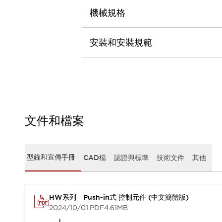
CAD檔
機械規格
型錄和宣傳手冊
影片專區
選型系統
安裝和安裝規範
軟體下載
邏輯模擬器
產品資安通知
最新消息
新聞中心
活動
文件和檔案
促銷活動
部落格
支援
聯絡我們
服務據點
型錄和宣傳手冊
CAD檔
認證與標準
技術文件
其他
產品變更/停產通知
RoHS指令對應
認證與標準
HW系列 Push-in式 控制元件 (中文簡體版)
2024/10/01
.PDF
4.61MB