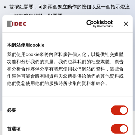
雙按鈕開關，可將兩個獨立動作的按鈕以及一個指示燈這
三種功能集結於一顆開關。
完整支援全球各地需求的多種電壓規格。
一顆 LED 燈泡即可呈現六種顏色（LSRD 燈泡）。以往
需分色管理的 LED 燈泡，如今可用單一顆燈泡呈現多種
本網站使用cookie
顏色。
我們使用cookie來將內容和廣告個人化，以提供社交媒體
支援色彩通用設計（CUD）：可清楚辨識正方平頭形指
功能和分析我們的流量。我們也與我們的社交媒體、廣告
和分析合作夥伴分享有關您使用我們網站的資料，這些合
示燈的亮燈/熄燈狀態，以及點燈時的顏色識別。
作夥伴可能會將有關資料與您所提供給他們的其他資料或
符合 ISO 3864-4 安全色規範：在危險或緊急狀況下，
他們從您使用他們的服務時所收集的資料相結合。
顏色表現更明確鮮明，便於更多人識別。
同
必要
意
選
+
規格
顯示全部
擇
首選項