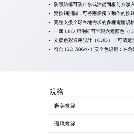
防護結構可防止水或油從面板前方滲入：
瀏覽全部
機器人
雙按鈕開關，可將兩個獨立動作的按
使人機協作更安全、更高效
完整支援全球各地需求的多種電壓規
發揮協作機器人潛力的安全措施
瀏覽全部
一顆 LED 燈泡即可呈現六種顏色（
半導體
支援色彩通用設計（CUD）：可清楚
提高半導體製造裝置設計自由度的方法
瞬間完成開關的更換，避免停機時間拉長
符合 ISO 3864-4 安全色規
充分對應安全標準
瀏覽全部
瀏覽全部
解決方案
IIoT（工業物聯網）
去面板化
RFID 認證
規格
安全及其未來
安全及其未來 | 解決⽅案
審美規範
瀏覽全部
從基礎了解安全元件
瀏覽全部
環境規範
資源與文件