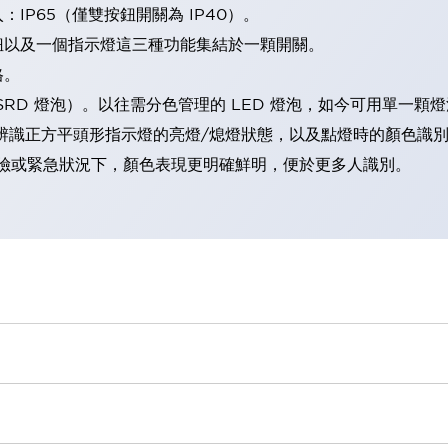
IP65（僅雙按鈕開關為 IP40）。
鈕以及一個指示燈這三種功能集結於一顆開關。
格。
LSRD 燈泡）。以往需分色管理的 LED 燈泡，如今可用單一顆
辨識正方平頭形指示燈的亮燈/熄燈狀態，以及點燈時的顏色識
範：在危險或緊急狀況下，顏色表現更明確鮮明，便於更多人識別。