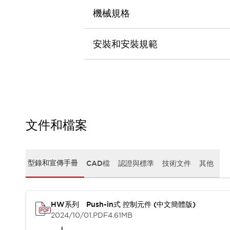
CAD檔
機械規格
型錄和宣傳手冊
影片專區
選型系統
安裝和安裝規範
軟體下載
邏輯模擬器
產品資安通知
最新消息
新聞中心
活動
文件和檔案
促銷活動
部落格
支援
聯絡我們
服務據點
型錄和宣傳手冊
CAD檔
認證與標準
技術文件
其他
產品變更/停產通知
RoHS指令對應
認證與標準
HW系列 Push-in式 控制元件 (中文簡體版)
2024/10/01
.PDF
4.61MB