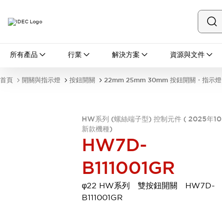
所有產品
所有產品
行業
解決方案
資源與文件
開關與指示燈
按鈕開關
首頁
開關與指示燈
按鈕開關
22mm 25mm 30mm 按鈕開關・指示燈
指示燈和蜂鳴器
瀏覽全部
安全與防爆
HW系列 (螺絲端子型) 控制元件 ( 2025年1
安全設備
防爆設備
新款機種)
瀏覽全部
HW7D-
盤櫃
繼電器·計時器
B111001GR
電源供應器
回路保護器
φ22 HW系列 雙按鈕開關 HW7D-
LED照明裝置
B111001GR
端子台
瀏覽全部
自動化