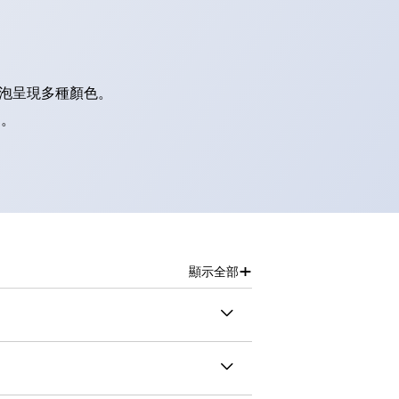
燈泡呈現多種顏色。
別。
+
顯示全部