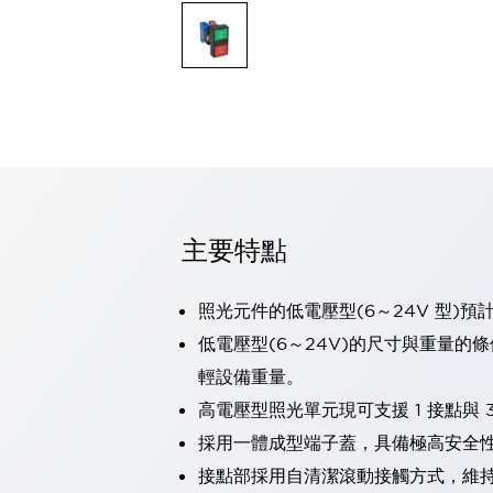
可程式控制器
可程式人機介面
工業乙太網路設備
瀏覽全部
自動識別
自動識別
感測器
瀏覽全部
行業
汽車
主要特點
工業機器人的潛在風險，從第三者角度徹底驗證
減少安全柵內的人身事故
兼顧良好的視認性及減少維修工時
照光元件的低電壓型(6～24V 型)預
最適合小型裝置的安全對策
瀏覽全部
低電壓型(6～24V)的尺寸與重量的
工具機
輕設備重量。
降低機床成本的技巧簡單的讓人意外
尋找讓機床更小型化的可能性
高電壓型照光單元現可支援 1 接點與 3
從外觀設計的觀點提升機床的附加價值
採用一體成型端子蓋，具備極高安全
預防導致機器故障的「瞬停」
接點部採用自清潔滾動接觸方式，維
3位置促動開關確保綜合加工中心機的安全性