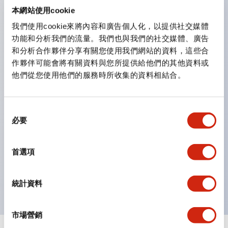
防護結構可防止水或油從面板前方滲入：IP65（僅雙按
本網站使用cookie
鈕開關為 IP40）。
我們使用cookie來將內容和廣告個人化，以提供社交媒體
功能和分析我們的流量。我們也與我們的社交媒體、廣告
雙按鈕開關，可將兩個獨立動作的按鈕以及一個指示燈這
和分析合作夥伴分享有關您使用我們網站的資料，這些合
三種功能集結於一顆開關。
作夥伴可能會將有關資料與您所提供給他們的其他資料或
完整支援全球各地需求的多種電壓規格。
他們從您使用他們的服務時所收集的資料相結合。
一顆 LED 燈泡即可呈現六種顏色（LSRD 燈泡）。以往
需分色管理的 LED 燈泡，如今可用單一顆燈泡呈現多種
同
顏色。
必要
意
支援色彩通用設計（CUD）：可清楚辨識正方平頭形指
選
示燈的亮燈/熄燈狀態，以及點燈時的顏色識別。
擇
首選項
符合 ISO 3864-4 安全色規範：在危險或緊急狀況下，
顏色表現更明確鮮明，便於更多人識別。
統計資料
市場營銷