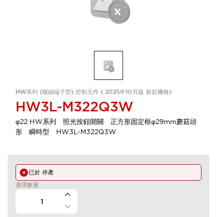
HW系列 (螺絲端子型) 控制元件 ( 2025年10月版 新款機種)
HW3L-M322Q3W
φ22 HW系列 照光按鈕開關 正方形固定框φ29mm蘑菇頭
形 瞬時型 HW3L-M322Q3W
已於
停產
選擇數量