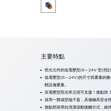
可程式控制器
可程式人機介面
工業乙太網路設備
瀏覽全部
自動識別
自動識別
感測器
瀏覽全部
行業
汽車
主要特點
工業機器人的潛在風險，從第三者角度徹底驗證
減少安全柵內的人身事故
兼顧良好的視認性及減少維修工時
照光元件的低電壓型(6～24V 型)預
最適合小型裝置的安全對策
瀏覽全部
低電壓型(6～24V)的尺寸與重量的
工具機
輕設備重量。
降低機床成本的技巧簡單的讓人意外
尋找讓機床更小型化的可能性
高電壓型照光單元現可支援 1 接點與 3
從外觀設計的觀點提升機床的附加價值
採用一體成型端子蓋，具備極高安全
預防導致機器故障的「瞬停」
接點部採用自清潔滾動接觸方式，維
3位置促動開關確保綜合加工中心機的安全性