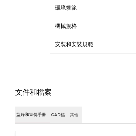
CAD檔
環境規範
型錄和宣傳手冊
影片專區
選型系統
機械規格
軟體下載
邏輯模擬器
安裝和安裝規範
產品資安通知
最新消息
新聞中心
活動
促銷活動
部落格
支援
文件和檔案
聯絡我們
服務據點
產品變更/停產通知
RoHS指令對應
型錄和宣傳手冊
CAD檔
其他
認證與標準