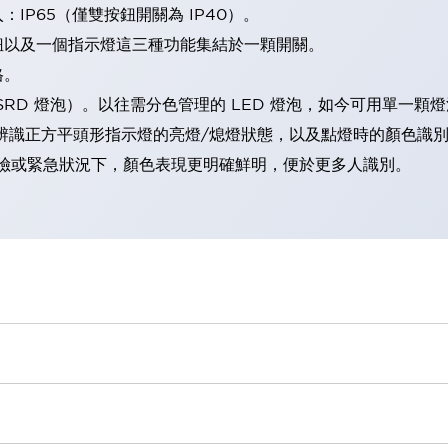
IP65（僅雙按鈕開關為 IP40）。
鈕以及一個指示燈這三種功能集結於一顆開關。
格。
LSRD 燈泡）。以往需分色管理的 LED 燈泡，如今可用單一顆
辨識正方平頭形指示燈的亮燈/熄燈狀態，以及點燈時的顏色識
範：在危險或緊急狀況下，顏色表現更明確鮮明，便於更多人識別。