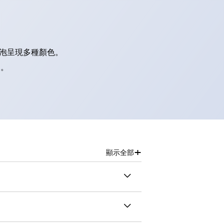
燈泡呈現多種顏色。
別。
+
顯示全部