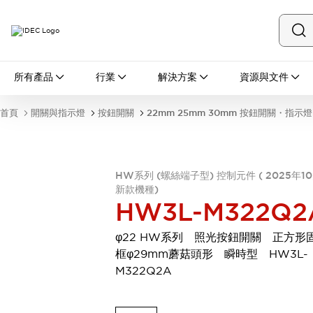
所有產品
所有產品
行業
解決方案
資源與文件
開關與指示燈
按鈕開關
首頁
開關與指示燈
按鈕開關
22mm 25mm 30mm 按鈕開關・指示燈
指示燈和蜂鳴器
瀏覽全部
安全與防爆
安全設備
防爆設備
HW系列 (螺絲端子型) 控制元件 ( 2025年1
瀏覽全部
新款機種)
HW3L-M322Q2
盤櫃
繼電器·計時器
φ22 HW系列 照光按鈕開關 正方形
電源供應器
框φ29mm蘑菇頭形 瞬時型 HW3L-
回路保護器
M322Q2A
LED照明裝置
端子台
瀏覽全部
自動化