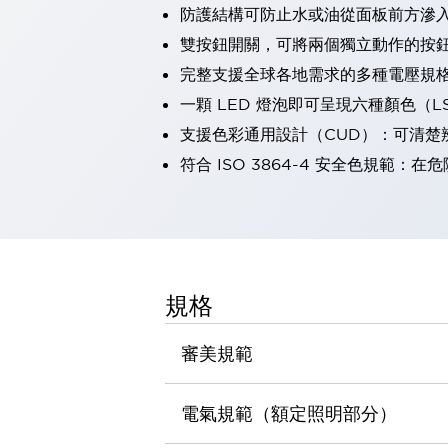
防護結構可防止水或油從面板前方滲入：
瀏覽全部
機器人
雙按鈕開關，可將兩個獨立動作的按
使人機協作更安全、更高效
完整支援全球各地需求的多種電壓規
發揮協作機器人潛力的安全措施
瀏覽全部
一顆 LED 燈泡即可呈現六種顏色（
半導體
支援色彩通用設計（CUD）：可清楚
提高半導體製造裝置設計自由度的方法
瞬間完成開關的更換，避免停機時間拉長
符合 ISO 3864-4 安全色規
充分對應安全標準
瀏覽全部
瀏覽全部
解決方案
IIoT（工業物聯網）
去面板化
RFID 認證
規格
安全及其未來
安全及其未來 | 解決⽅案
審美規範
瀏覽全部
從基礎了解安全元件
瀏覽全部
電氣規範（額定照明部分）
資源與文件