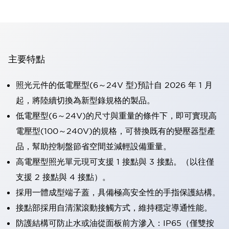
主要特點
照光元件的低電壓型(6～24V 型)預計自 2026 年 1 月
起，將陸續切換為新型錄規格的製品。
低電壓型(6～24V)的尺寸與重量的條件下，即可實現高
電壓型(100～240V)的規格，可替換既有的變壓器型產
品，幫助控制盤節省空間並減輕設備重量。
高電壓型照光單元現可支援 1 接點與 3 接點。（以往僅
支援 2 接點與 4 接點）。
採用一體成型端子蓋，具備極高安全性的手指保護結構。
接點部採用自清潔滾動接觸方式，維持穩定導通性能。
防護結構可防止水或油從面板前方滲入：IP65（僅雙按