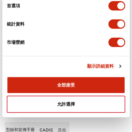
擇
首選項
審美規範
統計資料
電氣規範（額定照明部分）
市場營銷
環境規範
機械規格
顯示詳細資料
安裝和安裝規範
全部接受
允許選擇
文件和檔案
型錄和宣傳手冊
CAD檔
其他