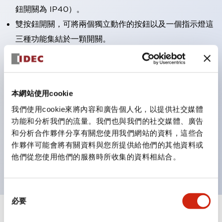
鈕開關為 IP40）。
雙按鈕開關，可將兩個獨立動作的按鈕以及一個指示燈這
三種功能集結於一顆開關。
完整支援全球各地需求的多種電壓規格。
一顆 LED 燈泡即可呈現六種顏色（LSRD 燈泡）。以往
需分色管理的 LED 燈泡，如今可用單一顆燈泡呈現多種
本網站使用cookie
顏色。
我們使用cookie來將內容和廣告個人化，以提供社交媒體
支援色彩通用設計（CUD）：可清楚辨識正方平頭形指
功能和分析我們的流量。我們也與我們的社交媒體、廣告
示燈的亮燈/熄燈狀態，以及點燈時的顏色識別。
和分析合作夥伴分享有關您使用我們網站的資料，這些合
符合 ISO 3864-4 安全色規範：在危險或緊急狀況下，
作夥伴可能會將有關資料與您所提供給他們的其他資料或
他們從您使用他們的服務時所收集的資料相結合。
顏色表現更明確鮮明，便於更多人識別。
同
必要
意
選
+
規格
顯示全部