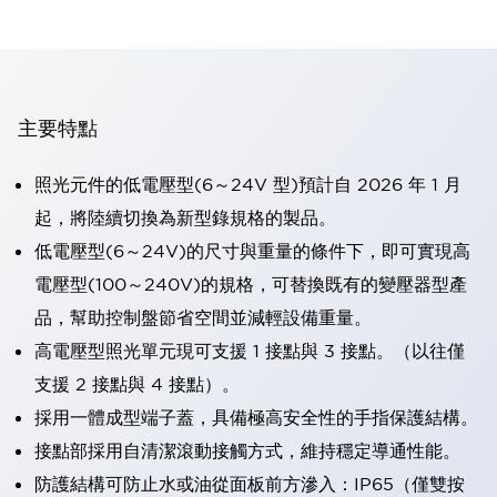
主要特點
照光元件的低電壓型(6～24V 型)預計自 2026 年 1 月
起，將陸續切換為新型錄規格的製品。
低電壓型(6～24V)的尺寸與重量的條件下，即可實現高
電壓型(100～240V)的規格，可替換既有的變壓器型產
品，幫助控制盤節省空間並減輕設備重量。
高電壓型照光單元現可支援 1 接點與 3 接點。（以往僅
支援 2 接點與 4 接點）。
採用一體成型端子蓋，具備極高安全性的手指保護結構。
接點部採用自清潔滾動接觸方式，維持穩定導通性能。
防護結構可防止水或油從面板前方滲入：IP65（僅雙按