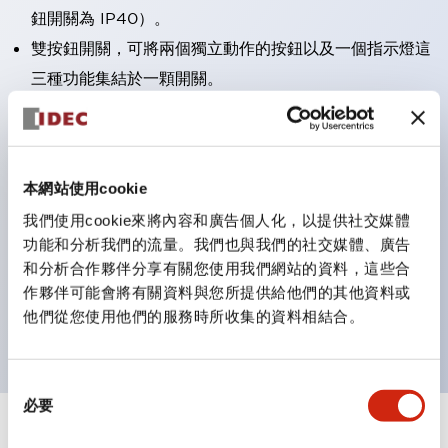
鈕開關為 IP40）。
雙按鈕開關，可將兩個獨立動作的按鈕以及一個指示燈這
三種功能集結於一顆開關。
完整支援全球各地需求的多種電壓規格。
一顆 LED 燈泡即可呈現六種顏色（LSRD 燈泡）。以往
需分色管理的 LED 燈泡，如今可用單一顆燈泡呈現多種
本網站使用cookie
顏色。
我們使用cookie來將內容和廣告個人化，以提供社交媒體
支援色彩通用設計（CUD）：可清楚辨識正方平頭形指
功能和分析我們的流量。我們也與我們的社交媒體、廣告
示燈的亮燈/熄燈狀態，以及點燈時的顏色識別。
和分析合作夥伴分享有關您使用我們網站的資料，這些合
符合 ISO 3864-4 安全色規範：在危險或緊急狀況下，
作夥伴可能會將有關資料與您所提供給他們的其他資料或
他們從您使用他們的服務時所收集的資料相結合。
顏色表現更明確鮮明，便於更多人識別。
同
必要
意
選
+
規格
顯示全部