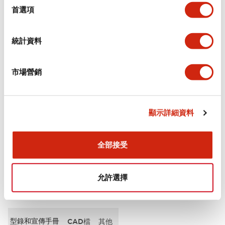
擇
首選項
審美規範
統計資料
電氣規範（額定照明部分）
市場營銷
環境規範
機械規格
顯示詳細資料
安裝和安裝規範
全部接受
允許選擇
文件和檔案
型錄和宣傳手冊
CAD檔
其他