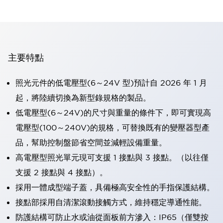
主要特點
照光元件的低電壓型(6～24V 型)預計自 2026 年 1 月
起，將陸續切換為新型錄規格的製品。
低電壓型(6～24V)的尺寸與重量的條件下，即可實現高
電壓型(100～240V)的規格，可替換既有的變壓器型產
品，幫助控制盤節省空間並減輕設備重量。
高電壓型照光單元現可支援 1 接點與 3 接點。（以往僅
支援 2 接點與 4 接點）。
採用一體成型端子蓋，具備極高安全性的手指保護結構。
接點部採用自清潔滾動接觸方式，維持穩定導通性能。
防護結構可防止水或油從面板前方滲入：IP65（僅雙按