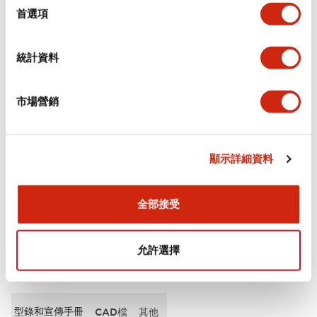
擇
首選項
審美規範
統計資料
電氣規範（額定照明部分）
市場營銷
環境規範
機械規格
顯示詳細資料
安裝和安裝規範
全部接受
允許選擇
文件和檔案
型錄和宣傳手冊
CAD檔
其他