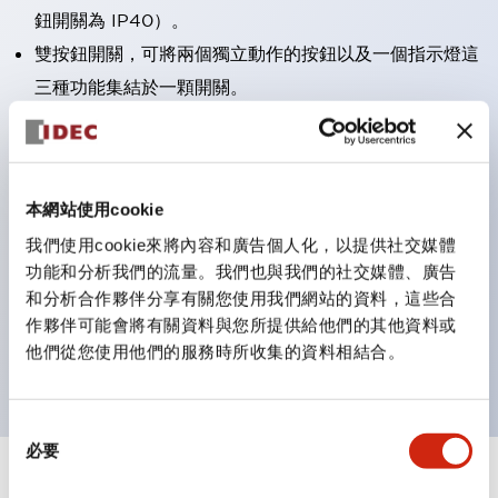
鈕開關為 IP40）。
雙按鈕開關，可將兩個獨立動作的按鈕以及一個指示燈這
三種功能集結於一顆開關。
完整支援全球各地需求的多種電壓規格。
一顆 LED 燈泡即可呈現六種顏色（LSRD 燈泡）。以往
需分色管理的 LED 燈泡，如今可用單一顆燈泡呈現多種
本網站使用cookie
顏色。
我們使用cookie來將內容和廣告個人化，以提供社交媒體
支援色彩通用設計（CUD）：可清楚辨識正方平頭形指
功能和分析我們的流量。我們也與我們的社交媒體、廣告
示燈的亮燈/熄燈狀態，以及點燈時的顏色識別。
和分析合作夥伴分享有關您使用我們網站的資料，這些合
符合 ISO 3864-4 安全色規範：在危險或緊急狀況下，
作夥伴可能會將有關資料與您所提供給他們的其他資料或
他們從您使用他們的服務時所收集的資料相結合。
顏色表現更明確鮮明，便於更多人識別。
同
必要
意
選
+
規格
顯示全部