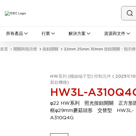
所有產品
所有產品
行業
解決方案
資源與文件
開關與指示燈
按鈕開關
首頁
開關與指示燈
按鈕開關
22mm 25mm 30mm 按鈕開關・指示燈
指示燈和蜂鳴器
瀏覽全部
安全與防爆
安全設備
防爆設備
HW系列 (螺絲端子型) 控制元件 ( 2025年1
瀏覽全部
新款機種)
HW3L-A310Q4
盤櫃
繼電器·計時器
φ22 HW系列 照光按鈕開關 正方形
電源供應器
框φ29mm蘑菇頭形 交替型 HW3L-
回路保護器
A310Q4G
LED照明裝置
端子台
瀏覽全部
自動化