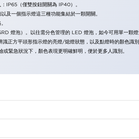
IP65（僅雙按鈕開關為 IP40）。
鈕以及一個指示燈這三種功能集結於一顆開關。
格。
LSRD 燈泡）。以往需分色管理的 LED 燈泡，如今可用單一顆
辨識正方平頭形指示燈的亮燈/熄燈狀態，以及點燈時的顏色識
範：在危險或緊急狀況下，顏色表現更明確鮮明，便於更多人識別。