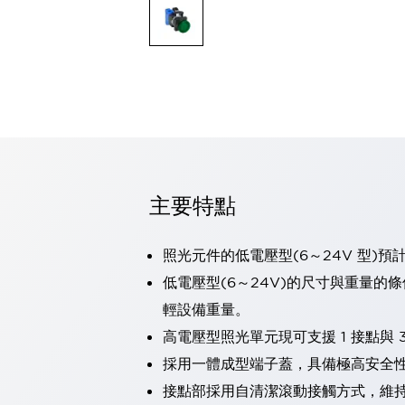
可程式控制器
可程式人機介面
工業乙太網路設備
瀏覽全部
自動識別
自動識別
感測器
瀏覽全部
行業
汽車
主要特點
工業機器人的潛在風險，從第三者角度徹底驗證
減少安全柵內的人身事故
兼顧良好的視認性及減少維修工時
照光元件的低電壓型(6～24V 型)預
最適合小型裝置的安全對策
瀏覽全部
低電壓型(6～24V)的尺寸與重量的
工具機
輕設備重量。
降低機床成本的技巧簡單的讓人意外
尋找讓機床更小型化的可能性
高電壓型照光單元現可支援 1 接點與 3
從外觀設計的觀點提升機床的附加價值
採用一體成型端子蓋，具備極高安全
預防導致機器故障的「瞬停」
接點部採用自清潔滾動接觸方式，維
3位置促動開關確保綜合加工中心機的安全性