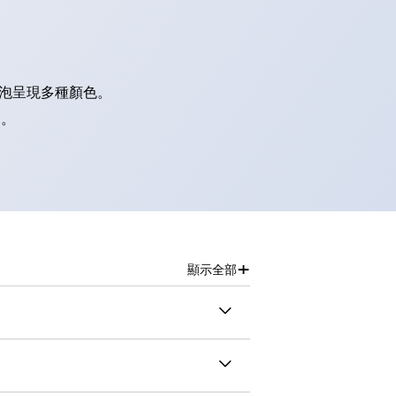
燈泡呈現多種顏色。
別。
+
顯示全部