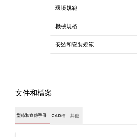
CAD檔
環境規範
型錄和宣傳手冊
影片專區
選型系統
機械規格
軟體下載
邏輯模擬器
安裝和安裝規範
產品資安通知
最新消息
新聞中心
活動
促銷活動
部落格
支援
文件和檔案
聯絡我們
服務據點
產品變更/停產通知
RoHS指令對應
型錄和宣傳手冊
CAD檔
其他
認證與標準