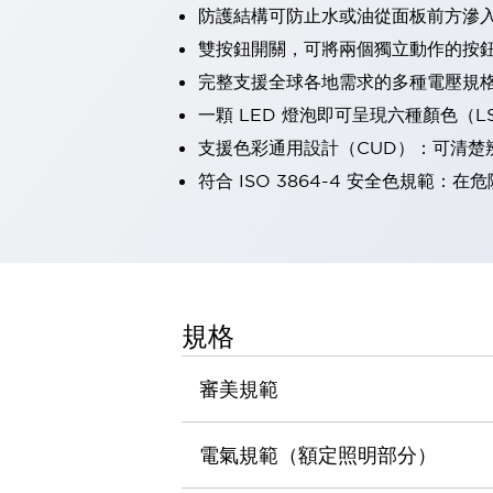
防護結構可防止水或油從面板前方滲入：
瀏覽全部
機器人
雙按鈕開關，可將兩個獨立動作的按
使人機協作更安全、更高效
完整支援全球各地需求的多種電壓規
發揮協作機器人潛力的安全措施
瀏覽全部
一顆 LED 燈泡即可呈現六種顏色（
半導體
支援色彩通用設計（CUD）：可清楚
提高半導體製造裝置設計自由度的方法
瞬間完成開關的更換，避免停機時間拉長
符合 ISO 3864-4 安全色規
充分對應安全標準
瀏覽全部
瀏覽全部
解決方案
IIoT（工業物聯網）
去面板化
RFID 認證
規格
安全及其未來
安全及其未來 | 解決⽅案
審美規範
瀏覽全部
從基礎了解安全元件
瀏覽全部
電氣規範（額定照明部分）
資源與文件