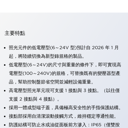
主要特點
照光元件的低電壓型(6～24V 型)預計自 2026 年 1 月
起，將陸續切換為新型錄規格的製品。
低電壓型(6～24V)的尺寸與重量的條件下，即可實現高
電壓型(100～240V)的規格，可替換既有的變壓器型產
品，幫助控制盤節省空間並減輕設備重量。
高電壓型照光單元現可支援 1 接點與 3 接點。（以往僅
支援 2 接點與 4 接點）。
採用一體成型端子蓋，具備極高安全性的手指保護結構。
接點部採用自清潔滾動接觸方式，維持穩定導通性能。
防護結構可防止水或油從面板前方滲入：IP65（僅雙按