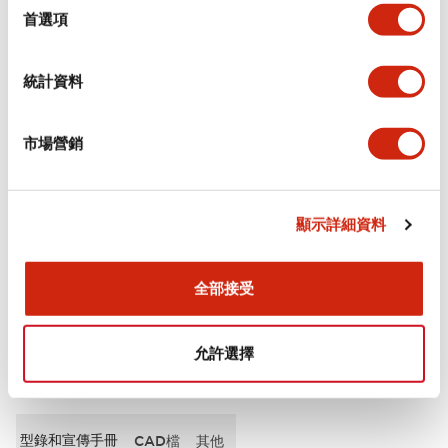
擇
首選項
審美規範
統計資料
電氣規範（額定照明部分）
市場營銷
環境規範
機械規格
顯示詳細資料
安裝和安裝規範
全部接受
允許選擇
文件和檔案
型錄和宣傳手冊
CAD檔
其他