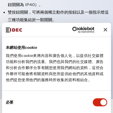
鈕開關為 IP40）。
雙按鈕開關，可將兩個獨立動作的按鈕以及一個指示燈這
三種功能集結於一顆開關。
完整支援全球各地需求的多種電壓規格。
一顆 LED 燈泡即可呈現六種顏色（LSRD 燈泡）。以往
需分色管理的 LED 燈泡，如今可用單一顆燈泡呈現多種
本網站使用cookie
顏色。
我們使用cookie來將內容和廣告個人化，以提供社交媒體
支援色彩通用設計（CUD）：可清楚辨識正方平頭形指
功能和分析我們的流量。我們也與我們的社交媒體、廣告
示燈的亮燈/熄燈狀態，以及點燈時的顏色識別。
和分析合作夥伴分享有關您使用我們網站的資料，這些合
符合 ISO 3864-4 安全色規範：在危險或緊急狀況下，
作夥伴可能會將有關資料與您所提供給他們的其他資料或
他們從您使用他們的服務時所收集的資料相結合。
顏色表現更明確鮮明，便於更多人識別。
同
必要
意
選
+
規格
顯示全部