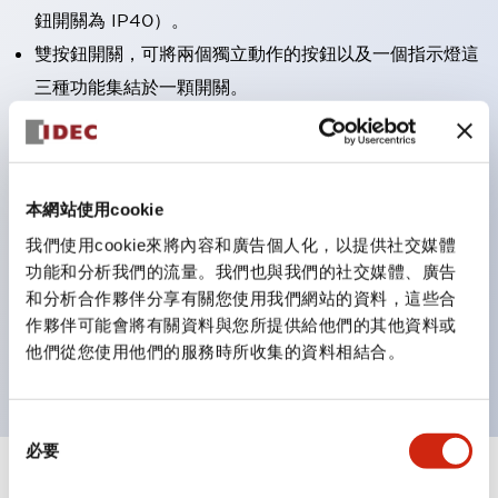
鈕開關為 IP40）。
雙按鈕開關，可將兩個獨立動作的按鈕以及一個指示燈這
三種功能集結於一顆開關。
完整支援全球各地需求的多種電壓規格。
一顆 LED 燈泡即可呈現六種顏色（LSRD 燈泡）。以往
需分色管理的 LED 燈泡，如今可用單一顆燈泡呈現多種
本網站使用cookie
顏色。
我們使用cookie來將內容和廣告個人化，以提供社交媒體
支援色彩通用設計（CUD）：可清楚辨識正方平頭形指
功能和分析我們的流量。我們也與我們的社交媒體、廣告
示燈的亮燈/熄燈狀態，以及點燈時的顏色識別。
和分析合作夥伴分享有關您使用我們網站的資料，這些合
符合 ISO 3864-4 安全色規範：在危險或緊急狀況下，
作夥伴可能會將有關資料與您所提供給他們的其他資料或
他們從您使用他們的服務時所收集的資料相結合。
顏色表現更明確鮮明，便於更多人識別。
同
必要
意
選
+
規格
顯示全部