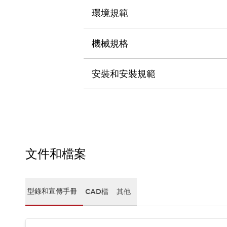
CAD檔
環境規範
型錄和宣傳手冊
影片專區
選型系統
機械規格
軟體下載
邏輯模擬器
安裝和安裝規範
產品資安通知
最新消息
新聞中心
活動
促銷活動
部落格
支援
文件和檔案
聯絡我們
服務據點
產品變更/停產通知
RoHS指令對應
型錄和宣傳手冊
CAD檔
其他
認證與標準