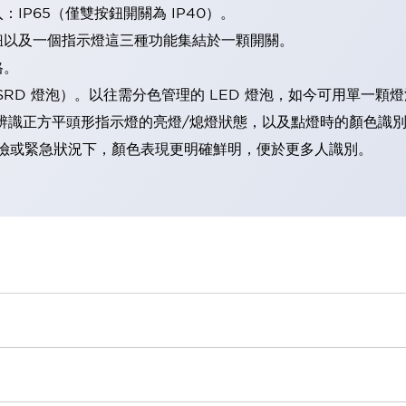
IP65（僅雙按鈕開關為 IP40）。
鈕以及一個指示燈這三種功能集結於一顆開關。
格。
LSRD 燈泡）。以往需分色管理的 LED 燈泡，如今可用單一顆
辨識正方平頭形指示燈的亮燈/熄燈狀態，以及點燈時的顏色識
範：在危險或緊急狀況下，顏色表現更明確鮮明，便於更多人識別。