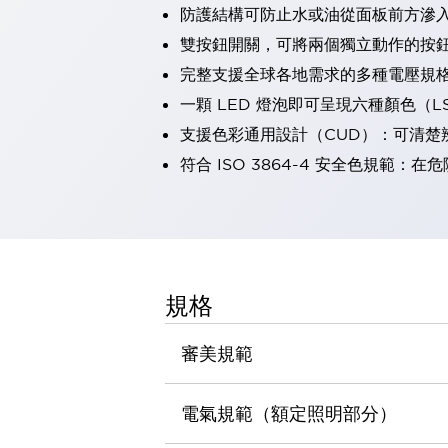
防護結構可防止水或油從面板前方滲入：
瀏覽全部
機器人
雙按鈕開關，可將兩個獨立動作的按
使人機協作更安全、更高效
完整支援全球各地需求的多種電壓規
發揮協作機器人潛力的安全措施
瀏覽全部
一顆 LED 燈泡即可呈現六種顏色（
半導體
支援色彩通用設計（CUD）：可清楚
提高半導體製造裝置設計自由度的方法
瞬間完成開關的更換，避免停機時間拉長
符合 ISO 3864-4 安全色規
充分對應安全標準
瀏覽全部
瀏覽全部
解決方案
IIoT（工業物聯網）
去面板化
RFID 認證
規格
安全及其未來
安全及其未來 | 解決⽅案
審美規範
瀏覽全部
從基礎了解安全元件
瀏覽全部
電氣規範（額定照明部分）
資源與文件