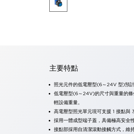
可程式控制器
可程式人機介面
工業乙太網路設備
瀏覽全部
自動識別
自動識別
感測器
瀏覽全部
行業
汽車
主要特點
工業機器人的潛在風險，從第三者角度徹底驗證
減少安全柵內的人身事故
兼顧良好的視認性及減少維修工時
照光元件的低電壓型(6～24V 型)預
最適合小型裝置的安全對策
瀏覽全部
低電壓型(6～24V)的尺寸與重量的
工具機
輕設備重量。
降低機床成本的技巧簡單的讓人意外
尋找讓機床更小型化的可能性
高電壓型照光單元現可支援 1 接點與 3
從外觀設計的觀點提升機床的附加價值
採用一體成型端子蓋，具備極高安全
預防導致機器故障的「瞬停」
接點部採用自清潔滾動接觸方式，維
3位置促動開關確保綜合加工中心機的安全性