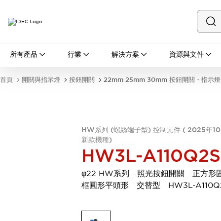
所有產品
所有產品
行業
解決方案
資源與文件
開關與指示燈
按鈕開關
首頁
開關與指示燈
按鈕開關
22mm 25mm 30mm 按鈕開關・指示燈
指示燈和蜂鳴器
瀏覽全部
安全與防爆
安全設備
防爆設備
HW系列 (螺絲端子型) 控制元件 ( 2025年1
瀏覽全部
新款機種)
盤櫃
HW3L-A110Q2S
繼電器·計時器
電源供應器
φ22 HW系列 照光按鈕開關 正方形
回路保護器
框圓形平頭形 交替型 HW3L-A110Q
LED照明裝置
端子台
瀏覽全部
自動化