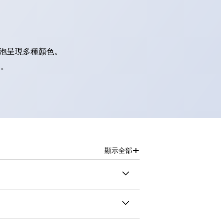
燈泡呈現多種顏色。
別。
+
顯示全部