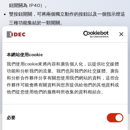
鈕開關為 IP40）。
雙按鈕開關，可將兩個獨立動作的按鈕以及一個指示燈這
三種功能集結於一顆開關。
完整支援全球各地需求的多種電壓規格。
一顆 LED 燈泡即可呈現六種顏色（LSRD 燈泡）。以往
需分色管理的 LED 燈泡，如今可用單一顆燈泡呈現多種
本網站使用cookie
顏色。
我們使用cookie來將內容和廣告個人化，以提供社交媒體
支援色彩通用設計（CUD）：可清楚辨識正方平頭形指
功能和分析我們的流量。我們也與我們的社交媒體、廣告
示燈的亮燈/熄燈狀態，以及點燈時的顏色識別。
和分析合作夥伴分享有關您使用我們網站的資料，這些合
符合 ISO 3864-4 安全色規範：在危險或緊急狀況下，
作夥伴可能會將有關資料與您所提供給他們的其他資料或
他們從您使用他們的服務時所收集的資料相結合。
顏色表現更明確鮮明，便於更多人識別。
同
必要
意
選
+
規格
顯示全部