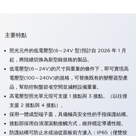
主要特點
照光元件的低電壓型(6～24V 型)預計自 2026 年 1 月
起，將陸續切換為新型錄規格的製品。
低電壓型(6～24V)的尺寸與重量的條件下，即可實現高
電壓型(100～240V)的規格，可替換既有的變壓器型產
品，幫助控制盤節省空間並減輕設備重量。
高電壓型照光單元現可支援 1 接點與 3 接點。（以往僅
支援 2 接點與 4 接點）。
採用一體成型端子蓋，具備極高安全性的手指保護結構。
接點部採用自清潔滾動接觸方式，維持穩定導通性能。
防護結構可防止水或油從面板前方滲入：IP65（僅雙按