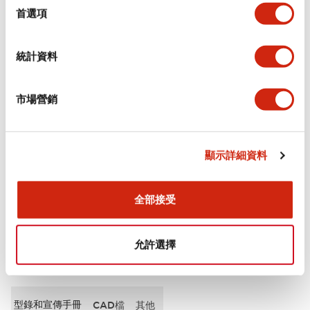
擇
首選項
審美規範
統計資料
電氣規範（額定照明部分）
市場營銷
環境規範
機械規格
顯示詳細資料
安裝和安裝規範
全部接受
允許選擇
文件和檔案
型錄和宣傳手冊
CAD檔
其他