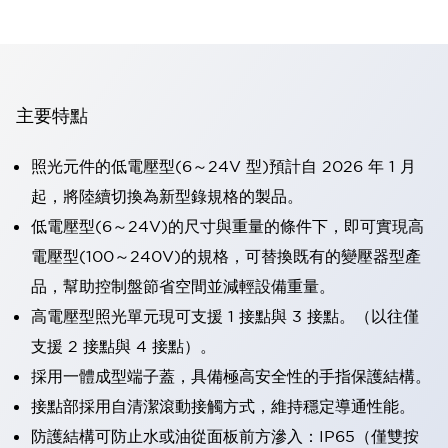
主要特點
照光元件的低電壓型(6～24V 型)預計自 2026 年 1 月
起，將陸續切換為新型錄規格的製品。
低電壓型(6～24V)的尺寸與重量的條件下，即可實現高
電壓型(100～240V)的規格，可替換既有的變壓器型產
品，幫助控制盤節省空間並減輕設備重量。
高電壓型照光單元現可支援 1 接點與 3 接點。（以往僅
支援 2 接點與 4 接點）。
採用一體成型端子蓋，具備極高安全性的手指保護結構。
接點部採用自清潔滾動接觸方式，維持穩定導通性能。
防護結構可防止水或油從面板前方滲入：IP65（僅雙按