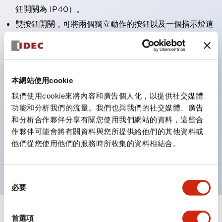
鈕開關為 IP40）。
雙按鈕開關，可將兩個獨立動作的按鈕以及一個指示燈這
三種功能集結於一顆開關。
完整支援全球各地需求的多種電壓規格。
一顆 LED 燈泡即可呈現六種顏色（LSRD 燈泡）。以往
本網站使用cookie
需分色管理的 LED 燈泡，如今可用單一顆燈泡呈現多種
我們使用cookie來將內容和廣告個人化，以提供社交媒體
顏色。
功能和分析我們的流量。我們也與我們的社交媒體、廣告
支援色彩通用設計（CUD）：可清楚辨識正方平頭形指
和分析合作夥伴分享有關您使用我們網站的資料，這些合
示燈的亮燈/熄燈狀態，以及點燈時的顏色識別。
作夥伴可能會將有關資料與您所提供給他們的其他資料或
符合 ISO 3864-4 安全色規範：在危險或緊急狀況下，
他們從您使用他們的服務時所收集的資料相結合。
顏色表現更明確鮮明，便於更多人識別。
同
必要
意
選
擇
+
規格
首選項
顯示全部